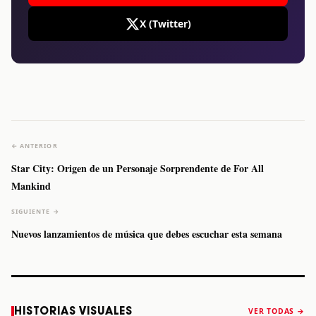
X (Twitter)
← ANTERIOR
Star City: Origen de un Personaje Sorprendente de For All
Mankind
SIGUIENTE →
Nuevos lanzamientos de música que debes escuchar esta semana
Caifanes regresa
Fallece Felipe
The Strokes
Karol 
HISTORIAS VISUALES
VER TODAS →
a Monterrey el
Staiti, guitarrista
anuncia “Reality
conqu