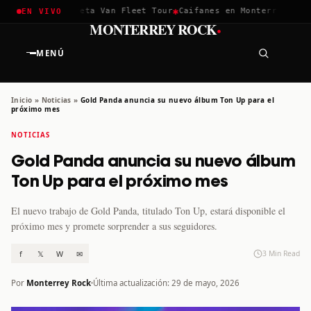
✱
✱
hella 2026
Greta Van Fleet Tour
Caifanes en Monterrey · 12 D
EN VIVO
·
MONTERREY ROCK
MENÚ
Inicio
»
Noticias
»
Gold Panda anuncia su nuevo álbum Ton Up para el
próximo mes
NOTICIAS
Gold Panda anuncia su nuevo álbum
Ton Up para el próximo mes
El nuevo trabajo de Gold Panda, titulado Ton Up, estará disponible el
próximo mes y promete sorprender a sus seguidores.
f
𝕏
W
✉
3 Min Read
Por
Monterrey Rock
Última actualización: 29 de mayo, 2026