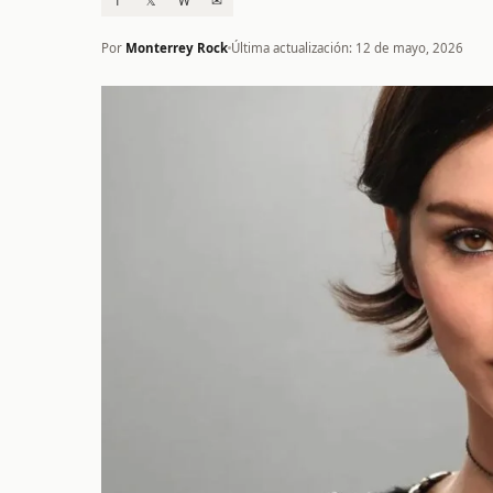
f
𝕏
W
✉
Por
Monterrey Rock
Última actualización: 12 de mayo, 2026