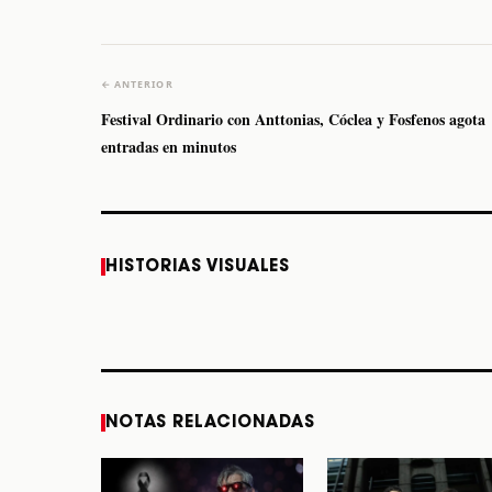
← ANTERIOR
Festival Ordinario con Anttonias, Cóclea y Fosfenos agota
entradas en minutos
Caifanes regresa a
Fallece Felipe Staiti,
HISTORIAS VISUALES
Monterrey el próximo
guitarrista de Los
12 de diciembre
Enanitos Verdes, a
los 64 años
STORY
STORY
NOTAS RELACIONADAS