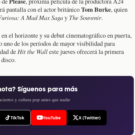
Please
o de
, próxima película de la productora A24
Tom Burke
rá pantalla con el actor británico
, quien
Furiosa: A Mad Max Saga
y
The Souvenir
.
en el horizonte y su debut cinematográfico en puerta,
o uno de los períodos de mayor visibilidad para
idad de
Hit the Wall
este jueves ofrecerá la primera
 disco.
nota? Síguenos para más
ciertos y cultura pop antes que nadie
TikTok
YouTube
X (Twitter)