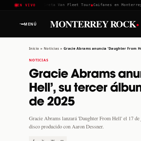
✱
✱
✱
Coachella 2026
Greta Van Fleet Tour
Caifanes en Monterrey ·
EN VIVO
·
MONTERREY ROCK
MENÚ
Inicio
»
Noticias
»
Gracie Abrams anuncia ‘Daughter From Hell
NOTICIAS
Gracie Abrams anu
Hell’, su tercer álb
de 2025
Gracie Abrams lanzará 'Daughter From Hell' el 17 de ju
disco producido con Aaron Dessner.