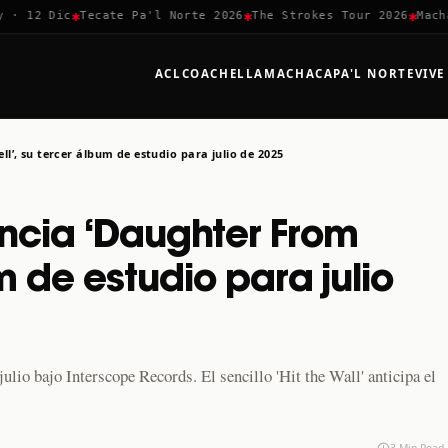
✱
✱
✱
 12 Dic
Tecate Pa'l Norte 2026
The Strokes Tour 2026
Machaca
ACL
COACHELLA
MACHACA
PA'L NORTE
VIVE
’, su tercer álbum de estudio para julio de 2025
ncia ‘Daughter From
um de estudio para julio
lio bajo Interscope Records. El sencillo 'Hit the Wall' anticipa el
3 Min Read