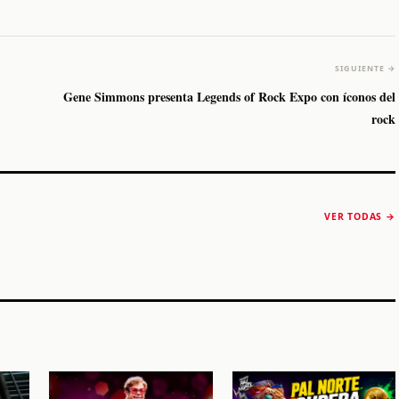
SIGUIENTE →
Gene Simmons presenta Legends of Rock Expo con íconos del
rock
The Strokes anuncia
Karol G luce y
“Reality Awaits The
conquista Coachella
VER TODAS →
World 2026”
2026
Machaca Fest 2
STORY
STORY
STORY