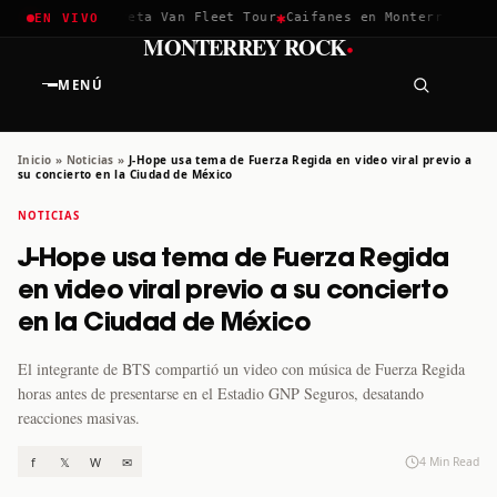
✱
✱
hella 2026
Greta Van Fleet Tour
Caifanes en Monterrey · 12 D
EN VIVO
·
MONTERREY ROCK
MENÚ
Inicio
»
Noticias
»
J-Hope usa tema de Fuerza Regida en video viral previo a
su concierto en la Ciudad de México
NOTICIAS
J-Hope usa tema de Fuerza Regida
en video viral previo a su concierto
en la Ciudad de México
El integrante de BTS compartió un video con música de Fuerza Regida
horas antes de presentarse en el Estadio GNP Seguros, desatando
reacciones masivas.
f
𝕏
W
✉
4 Min Read