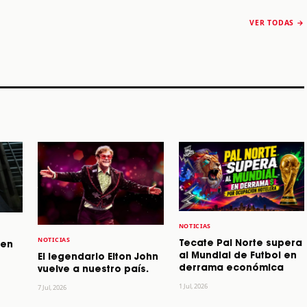
The Strokes anuncia
Karol G luce y
“Reality Awaits The
conquista Coachella
VER TODAS →
World 2026”
2026
Machaca Fest 2
STORY
STORY
STORY
NOTICIAS
NOTICIAS
Tecate Pal Norte supera
 en
al Mundial de Futbol en
El legendario Elton John
derrama económica
vuelve a nuestro país.
1 Jul, 2026
7 Jul, 2026