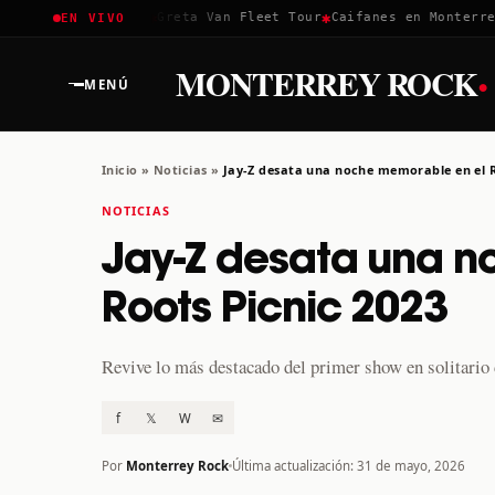
✱
✱
✱
Coachella 2026
Greta Van Fleet Tour
Caifanes en Monterrey ·
EN VIVO
·
MONTERREY ROCK
MENÚ
Inicio
»
Noticias
»
Jay-Z desata una noche memorable en el R
NOTICIAS
Jay-Z desata una n
Roots Picnic 2023
Revive lo más destacado del primer show en solitario 
f
𝕏
W
✉
Por
Monterrey Rock
Última actualización: 31 de mayo, 2026