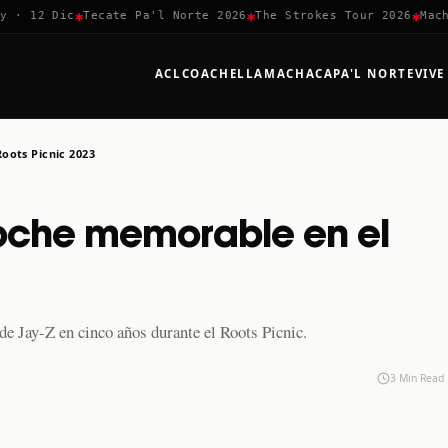
✱
✱
✱
 12 Dic
Tecate Pa'l Norte 2026
The Strokes Tour 2026
Machaca
ACL
COACHELLA
MACHACA
PA'L NORTE
VIVE
oots Picnic 2023
oche memorable en el
de Jay-Z en cinco años durante el Roots Picnic.
3 Min Read