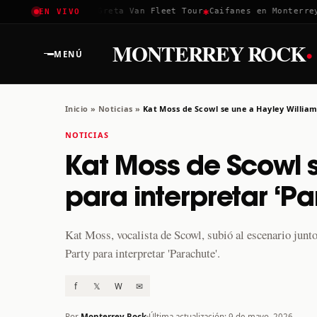
✱
✱
Coachella 2026
Greta Van Fleet Tour
Caifanes en Monterrey · 
EN VIVO
·
MONTERREY ROCK
MENÚ
Inicio
»
Noticias
»
Kat Moss de Scowl se une a Hayley Willia
NOTICIAS
Kat Moss de Scowl s
para interpretar ‘P
Kat Moss, vocalista de Scowl, subió al escenario junt
Party para interpretar 'Parachute'.
f
𝕏
W
✉
Por
Monterrey Rock
Última actualización: 9 de mayo, 2026