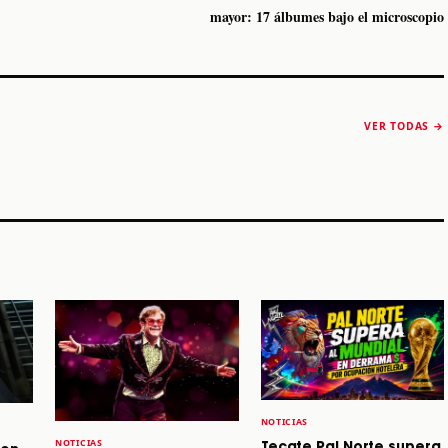
mayor: 17 álbumes bajo el microscopio
The Strokes anuncia
Karol G luce y
“Reality Awaits The
conquista Coachella
VER TODAS →
World 2026”
2026
Machaca Fest 2
STORY
STORY
STORY
NOTICIAS
NOTICIAS
Tecate Pal Norte supera