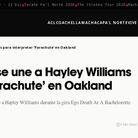
✱
✱
✱
12 Dic
Tecate Pa'l Norte 2026
The Strokes Tour 2026
Machaca 
ACL
COACHELLA
MACHACA
PA'L NORTE
VIVE
ms para interpretar ‘Parachute’ en Oakland
e une a Hayley Williams
arachute’ en Oakland
o a Hayley Williams durante la gira Ego Death At A Bachelorette
4 Min Read