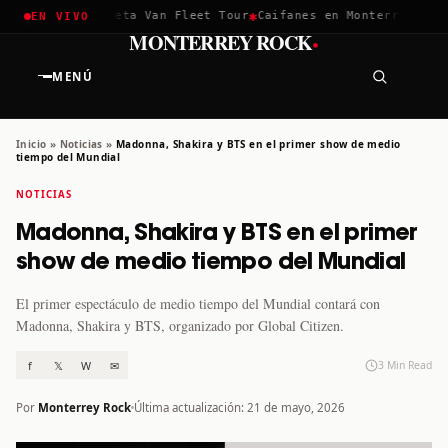
✱
✱
hella 2026
Greta Van Fleet Tour
Caifanes en Monterrey · 12 D
EN VIVO
·
MONTERREY ROCK
MENÚ
Inicio
»
Noticias
»
Madonna, Shakira y BTS en el primer show de medio
tiempo del Mundial
NOTICIAS
Madonna, Shakira y BTS en el primer
show de medio tiempo del Mundial
El primer espectáculo de medio tiempo del Mundial contará con
Madonna, Shakira y BTS, organizado por Global Citizen.
f
𝕏
W
✉
3 Min Read
Por
Monterrey Rock
Última actualización: 21 de mayo, 2026