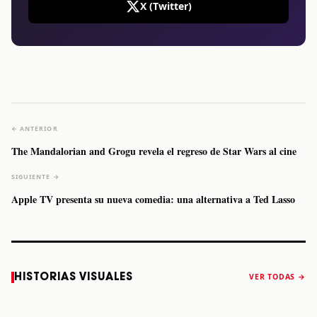
X (Twitter)
← ANTERIOR
The Mandalorian and Grogu revela el regreso de Star Wars al cine
SIGUIENTE →
Apple TV presenta su nueva comedia: una alternativa a Ted Lasso
Caifanes regresa
Fallece Felipe
The Strokes
Karol 
HISTORIAS VISUALES
VER TODAS →
a Monterrey el
Staiti, guitarrista
anuncia “Reality
conqu
próximo 12 de
de Los Enanitos
Awaits The World
Coach
diciembre
Verdes, a los 64
2026”
años