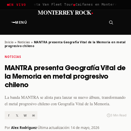
✱
✱
hella 2026
Greta Van Fleet Tour
Caifanes en Monterrey · 12 D
EN VIVO
·
MONTERREY ROCK
MENÚ
Inicio
»
Noticias
»
MANTRA presenta Geografía Vital de la Memoria en metal
progresivo chileno
NOTICIAS
MANTRA presenta Geografía Vital de
la Memoria en metal progresivo
chileno
La banda MANTRA se alista para lanzar su nuevo álbum, transformando
el metal progresivo chileno con Geografía Vital de la Memoria.
f
𝕏
W
✉
3 Min Read
Por
Alex Rodríguez
Última actualización: 14 de mayo, 2026