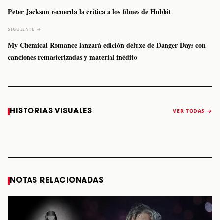
Peter Jackson recuerda la crítica a los filmes de Hobbit
SIGUIENTE →
My Chemical Romance lanzará edición deluxe de Danger Days con
canciones remasterizadas y material inédito
Caifanes regresa
Fallece Felipe
The Strokes
Karol 
HISTORIAS VISUALES
VER TODAS →
a Monterrey el
Staiti, guitarrista
anuncia “Reality
conqu
próximo 12 de
de Los Enanitos
Awaits The World
Coach
diciembre
Verdes, a los 64
2026”
años
STORY
STORY
STORY
STOR
NOTAS RELACIONADAS