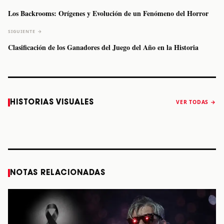
Los Backrooms: Orígenes y Evolución de un Fenómeno del Horror
SIGUIENTE →
Clasificación de los Ganadores del Juego del Año en la Historia
Caifanes regresa
Fallece Felipe
The Strokes
Karol 
HISTORIAS VISUALES
VER TODAS →
a Monterrey el
Staiti, guitarrista
anuncia “Reality
conqu
próximo 12 de
de Los Enanitos
Awaits The World
Coach
diciembre
Verdes, a los 64
2026”
años
STORY
STORY
STORY
STOR
NOTAS RELACIONADAS