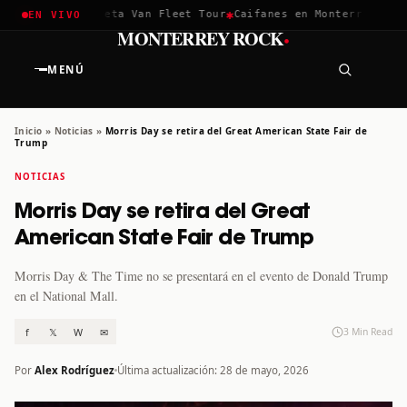
✱
✱
hella 2026
Greta Van Fleet Tour
Caifanes en Monterrey · 12 D
EN VIVO
·
MONTERREY ROCK
MENÚ
Inicio
»
Noticias
»
Morris Day se retira del Great American State Fair de
Trump
NOTICIAS
Morris Day se retira del Great
American State Fair de Trump
Morris Day & The Time no se presentará en el evento de Donald Trump
en el National Mall.
f
𝕏
W
✉
3 Min Read
Por
Alex Rodríguez
Última actualización: 28 de mayo, 2026