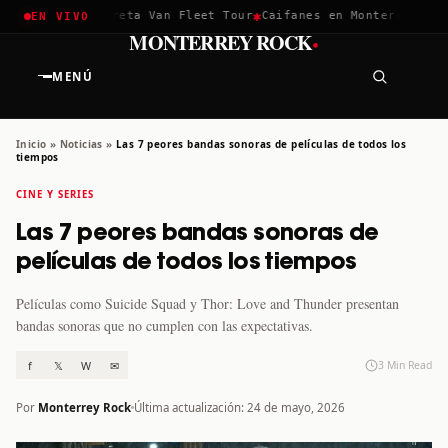
✱
✱
chella 2026
Greta Van Fleet Tour
Caifanes en Monterrey · 12 
EN VIVO
·
MONTERREY ROCK
MENÚ
Inicio
»
Noticias
»
Las 7 peores bandas sonoras de películas de todos los
tiempos
CINE Y SERIES
Las 7 peores bandas sonoras de
películas de todos los tiempos
Películas como Suicide Squad y Thor: Love and Thunder presentan
bandas sonoras que no cumplen con las expectativas.
f
𝕏
W
✉
3 Min Read
Por
Monterrey Rock
Última actualización: 24 de mayo, 2026