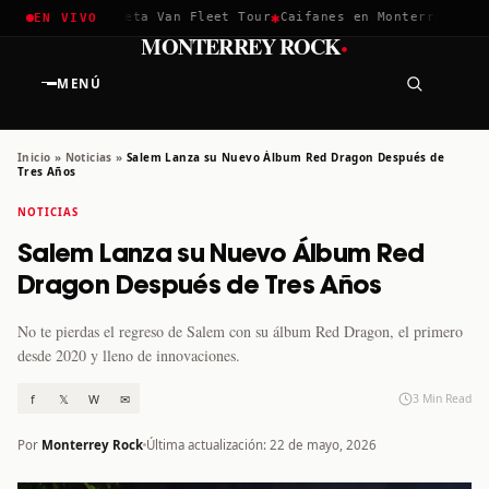
✱
✱
hella 2026
Greta Van Fleet Tour
Caifanes en Monterrey · 12 D
EN VIVO
·
MONTERREY ROCK
MENÚ
Inicio
»
Noticias
»
Salem Lanza su Nuevo Álbum Red Dragon Después de
Tres Años
NOTICIAS
Salem Lanza su Nuevo Álbum Red
Dragon Después de Tres Años
No te pierdas el regreso de Salem con su álbum Red Dragon, el primero
desde 2020 y lleno de innovaciones.
f
𝕏
W
✉
3 Min Read
Por
Monterrey Rock
Última actualización: 22 de mayo, 2026