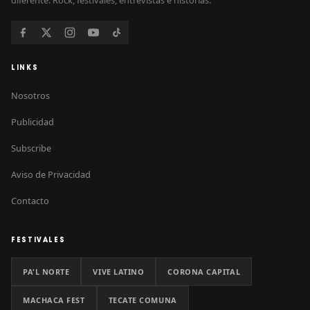
diferente. Rock, festivales, entrevistas e historias.
LINKS
Nosotros
Publicidad
Subscribe
Aviso de Privacidad
Contacto
FESTIVALES
PA'L NORTE
VIVE LATINO
CORONA CAPITAL
MACHACA FEST
TECATE COMUNA