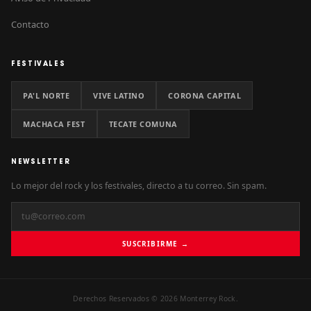
Contacto
FESTIVALES
PA'L NORTE
VIVE LATINO
CORONA CAPITAL
MACHACA FEST
TECATE COMUNA
NEWSLETTER
Lo mejor del rock y los festivales, directo a tu correo. Sin spam.
SUSCRIBIRME →
Derechos Reservados © 2026 Monterrey Rock.