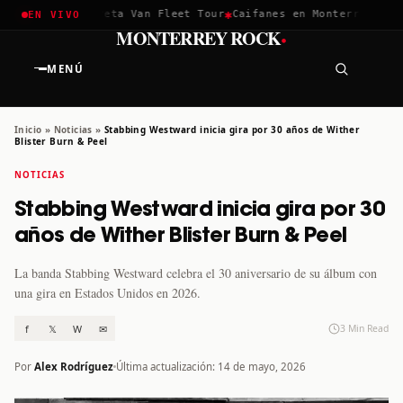
✱
✱
hella 2026
Greta Van Fleet Tour
Caifanes en Monterrey · 12 D
EN VIVO
·
MONTERREY ROCK
MENÚ
Inicio
»
Noticias
»
Stabbing Westward inicia gira por 30 años de Wither
Blister Burn & Peel
NOTICIAS
Stabbing Westward inicia gira por 30
años de Wither Blister Burn & Peel
La banda Stabbing Westward celebra el 30 aniversario de su álbum con
una gira en Estados Unidos en 2026.
f
𝕏
W
✉
3 Min Read
Por
Alex Rodríguez
Última actualización: 14 de mayo, 2026