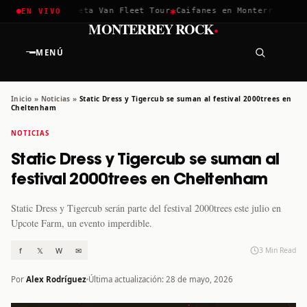
✱
✱
hella 2026
Greta Van Fleet Tour
Caifanes en Monterrey · 12 D
EN VIVO
·
MONTERREY ROCK
MENÚ
Inicio
»
Noticias
»
Static Dress y Tigercub se suman al festival 2000trees en
Cheltenham
NOTICIAS
Static Dress y Tigercub se suman al
festival 2000trees en Cheltenham
Static Dress y Tigercub serán parte del festival 2000trees este julio en
Upcote Farm, un evento imperdible.
f
𝕏
W
✉
3 Min Read
Por
Alex Rodríguez
Última actualización: 28 de mayo, 2026