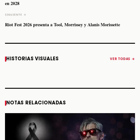
en 2028
SIGUIENTE →
Riot Fest 2026 presenta a Tool, Morrissey y Alanis Morissette
Caifanes regresa
Fallece Felipe
The Strokes
Karol 
HISTORIAS VISUALES
VER TODAS →
a Monterrey el
Staiti, guitarrista
anuncia “Reality
conqu
próximo 12 de
de Los Enanitos
Awaits The World
Coach
diciembre
Verdes, a los 64
2026”
años
STORY
STORY
STORY
STOR
NOTAS RELACIONADAS