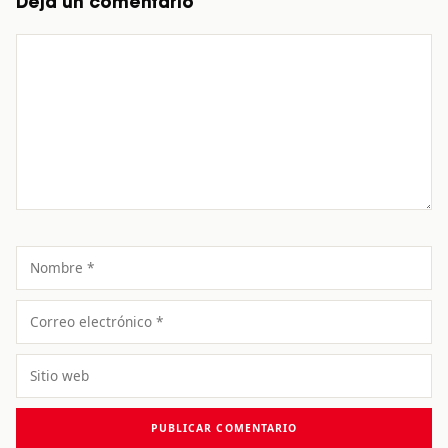
Deja un comentario
Comentario
Nombre
Correo
electrónico
Sitio
web