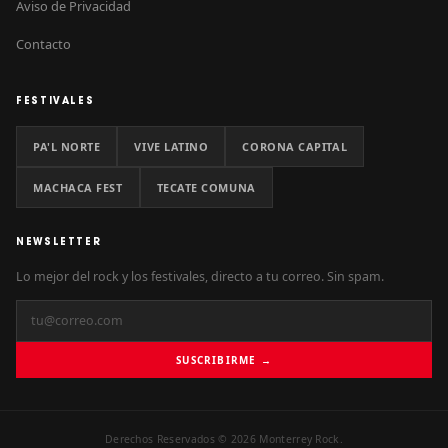
Aviso de Privacidad
Contacto
FESTIVALES
PA'L NORTE
VIVE LATINO
CORONA CAPITAL
MACHACA FEST
TECATE COMUNA
NEWSLETTER
Lo mejor del rock y los festivales, directo a tu correo. Sin spam.
SUSCRIBIRME →
Derechos Reservados © 2026 Monterrey Rock.