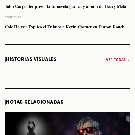
John Carpenter presenta su novela gráfica y álbum de Heavy Metal
SIGUIENTE →
Cole Hauser Explica el Tributo a Kevin Costner en Dutton Ranch
Caifanes regresa
Fallece Felipe
The Strokes
Karol 
HISTORIAS VISUALES
VER TODAS →
a Monterrey el
Staiti, guitarrista
anuncia “Reality
conqu
próximo 12 de
de Los Enanitos
Awaits The World
Coach
diciembre
Verdes, a los 64
2026”
años
STORY
STORY
STORY
STOR
NOTAS RELACIONADAS