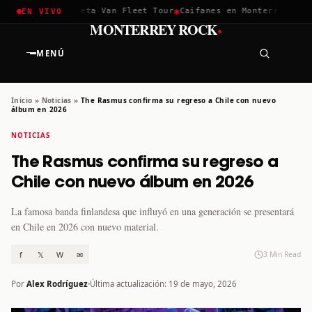
✱
✱
hella 2026
Greta Van Fleet Tour
Caifanes en Monterrey · 12 D
EN VIVO
·
MONTERREY ROCK
MENÚ
Inicio
»
Noticias
»
The Rasmus confirma su regreso a Chile con nuevo
álbum en 2026
NOTICIAS
The Rasmus confirma su regreso a
Chile con nuevo álbum en 2026
La famosa banda finlandesa que influyó en una generación se presentará
en Chile en 2026 con nuevo material.
f
𝕏
W
✉
3 Min Read
Por
Alex Rodríguez
Última actualización: 19 de mayo, 2026