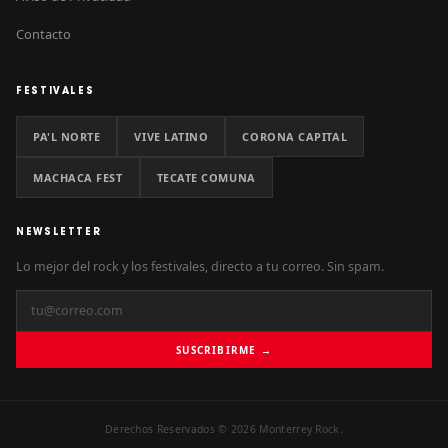
Contacto
FESTIVALES
PA'L NORTE
VIVE LATINO
CORONA CAPITAL
MACHACA FEST
TECATE COMUNA
NEWSLETTER
Lo mejor del rock y los festivales, directo a tu correo. Sin spam.
SUSCRIBIRME →
Derechos Reservados © 2026 Monterrey Rock.