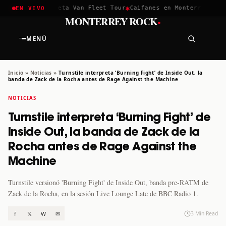
✱
✱
hella 2026
Greta Van Fleet Tour
Caifanes en Monterrey · 12 D
EN VIVO
·
MONTERREY ROCK
MENÚ
Inicio
»
Noticias
»
Turnstile interpreta ‘Burning Fight’ de Inside Out, la
banda de Zack de la Rocha antes de Rage Against the Machine
NOTICIAS
Turnstile interpreta ‘Burning Fight’ de
Inside Out, la banda de Zack de la
Rocha antes de Rage Against the
Machine
Turnstile versionó 'Burning Fight' de Inside Out, banda pre-RATM de
Zack de la Rocha, en la sesión Live Lounge Late de BBC Radio 1.
f
𝕏
W
✉
3 Min Read