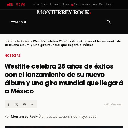
✱
✱
hella 2026
Greta Van Fleet Tour
Caifanes en Monterrey · 12 D
EN VIVO
·
MONTERREY ROCK
MENÚ
Inicio
»
Noticias
»
Westlife celebra 25 años de éxitos con el lanzamiento de
su nuevo álbum y una gira mundial que llegará a México
NOTICIAS
Westlife celebra 25 años de éxitos
con el lanzamiento de su nuevo
álbum y una gira mundial que llegará
a México
f
𝕏
W
✉
2 Min Read
Por
Monterrey Rock
Última actualización: 8 de mayo, 2026