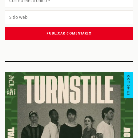
electrónico
Sitio
web