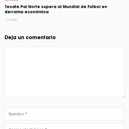
Tecate Pal Norte supera al Mundial de Futbol en
derrama económica
1 Jul, 2026
Deja un comentario
Comentario
Nombre
Correo