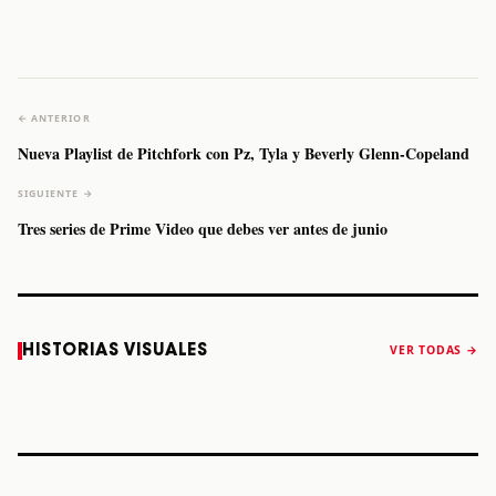
← ANTERIOR
Nueva Playlist de Pitchfork con Pz, Tyla y Beverly Glenn-Copeland
SIGUIENTE →
Tres series de Prime Video que debes ver antes de junio
Caifanes regresa
Fallece Felipe
The Strokes
Karol 
HISTORIAS VISUALES
VER TODAS →
a Monterrey el
Staiti, guitarrista
anuncia “Reality
conqu
próximo 12 de
de Los Enanitos
Awaits The World
Coach
diciembre
Verdes, a los 64
2026”
años
STORY
STORY
STORY
STOR