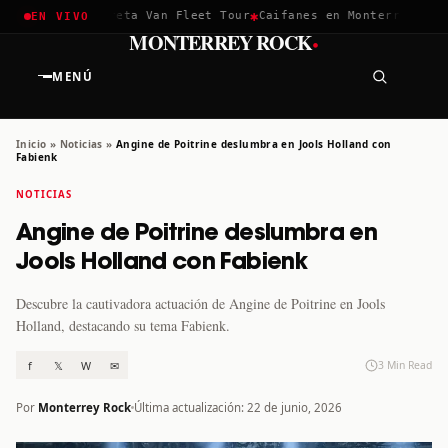
✱
✱
hella 2026
Greta Van Fleet Tour
Caifanes en Monterrey · 12 D
EN VIVO
·
MONTERREY ROCK
MENÚ
Inicio
»
Noticias
»
Angine de Poitrine deslumbra en Jools Holland con
Fabienk
NOTICIAS
Angine de Poitrine deslumbra en
Jools Holland con Fabienk
Descubre la cautivadora actuación de Angine de Poitrine en Jools
Holland, destacando su tema Fabienk.
f
𝕏
W
✉
3 Min Read
Por
Monterrey Rock
Última actualización: 22 de junio, 2026