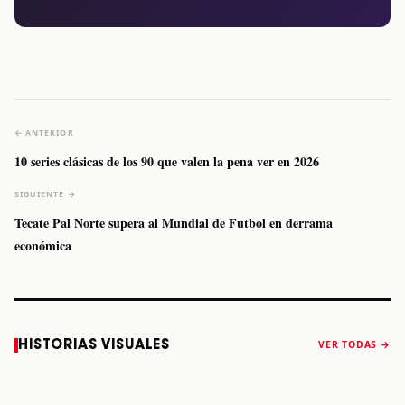
← ANTERIOR
10 series clásicas de los 90 que valen la pena ver en 2026
SIGUIENTE →
Tecate Pal Norte supera al Mundial de Futbol en derrama
económica
Caifanes regresa
Fallece Felipe
The Strokes
Karol 
HISTORIAS VISUALES
VER TODAS →
a Monterrey el
Staiti, guitarrista
anuncia “Reality
conqu
próximo 12 de
de Los Enanitos
Awaits The World
Coach
diciembre
Verdes, a los 64
2026”
años
STORY
STORY
STORY
STOR