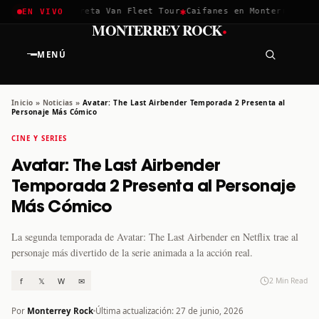
✱
✱
chella 2026
Greta Van Fleet Tour
Caifanes en Monterrey · 12 
EN VIVO
·
MONTERREY ROCK
MENÚ
Inicio
»
Noticias
»
Avatar: The Last Airbender Temporada 2 Presenta al
Personaje Más Cómico
CINE Y SERIES
Avatar: The Last Airbender
Temporada 2 Presenta al Personaje
Más Cómico
La segunda temporada de Avatar: The Last Airbender en Netflix trae al
personaje más divertido de la serie animada a la acción real.
f
𝕏
W
✉
2 Min Read
Por
Monterrey Rock
Última actualización: 27 de junio, 2026