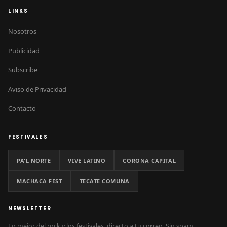
LINKS
Nosotros
Publicidad
Subscribe
Aviso de Privacidad
Contacto
FESTIVALES
PA'L NORTE
VIVE LATINO
CORONA CAPITAL
MACHACA FEST
TECATE COMUNA
NEWSLETTER
Lo mejor del rock y los festivales, directo a tu correo. Sin spam.