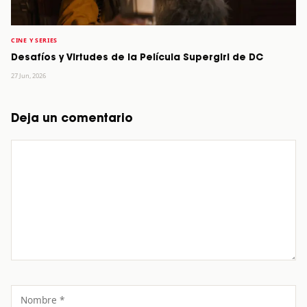
CINE Y SERIES
Desafíos y Virtudes de la Película Supergirl de DC
27 Jun, 2026
Deja un comentario
Comentario
Nombre