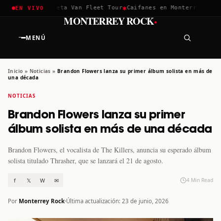
✱
✱
hella 2026
Greta Van Fleet Tour
Caifanes en Monterrey · 12 D
EN VIVO
·
MONTERREY ROCK
MENÚ
Inicio
»
Noticias
»
Brandon Flowers lanza su primer álbum solista en más de
una década
NOTICIAS
Brandon Flowers lanza su primer
álbum solista en más de una década
Brandon Flowers, el vocalista de The Killers, anuncia su esperado álbum
solista titulado Thrasher, que se lanzará el 21 de agosto.
f
𝕏
W
✉
4 Min Read
Por
Monterrey Rock
Última actualización: 23 de junio, 2026