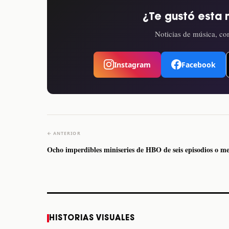
¿Te gustó esta 
Noticias de música, con
Instagram
Facebook
← ANTERIOR
Ocho imperdibles miniseries de HBO de seis episodios o m
Caifanes regresa a
Fallece Felipe Staiti,
HISTORIAS VISUALES
Monterrey el próximo
guitarrista de Los
12 de diciembre
Enanitos Verdes, a