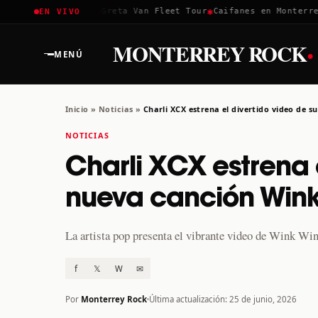
✱
✱
✱
Coachella 2026
Greta Van Fleet Tour
Caifanes en Monterrey ·
EN VIVO
·
MONTERREY ROCK
MENÚ
Inicio
»
Noticias
»
Charli XCX estrena el divertido video de 
NOTICIAS
Charli XCX estrena e
nueva canción Win
La artista pop presenta el vibrante video de Wink Win
f
𝕏
W
✉
Por
Monterrey Rock
Última actualización: 25 de junio, 2026