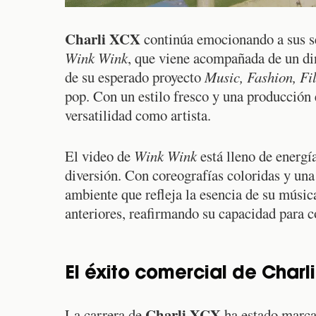
Charli XCX
continúa emocionando a sus se
Wink Wink
, que viene acompañada de un din
de su esperado proyecto
Music, Fashion, Fi
pop. Con un estilo fresco y una producción 
versatilidad como artista.
El video de
Wink Wink
está lleno de energía
diversión. Con coreografías coloridas y una e
ambiente que refleja la esencia de su música
anteriores, reafirmando su capacidad para c
El éxito comercial de Charl
Charli XCX
La carrera de
ha estado marca