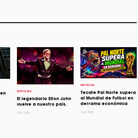
STORY
STORY
STORY
NOTICIAS
NOTICIAS
Tecate Pal Norte supera
 en
al Mundial de Futbol en
El legendario Elton John
derrama económica
vuelve a nuestro país.
1 Jul, 2026
7 Jul, 2026