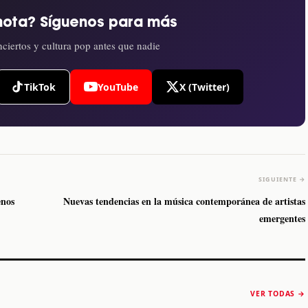
nota? Síguenos para más
ciertos y cultura pop antes que nadie
TikTok
YouTube
X (Twitter)
SIGUIENTE →
enos
Nuevas tendencias en la música contemporánea de artistas
emergentes
The Strokes anuncia
Karol G luce y
“Reality Awaits The
conquista Coachella
VER TODAS →
World 2026”
2026
Machaca Fest 2