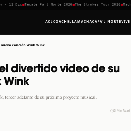
✱
✱
✱
 12 Dic
Tecate Pa'l Norte 2026
The Strokes Tour 2026
Machaca
ACL
COACHELLA
MACHACA
PA'L NORTE
VIVE
su nueva canción Wink Wink
l divertido video de su
k Wink
k, tercer adelanto de su próximo proyecto musical.
3 Min Read