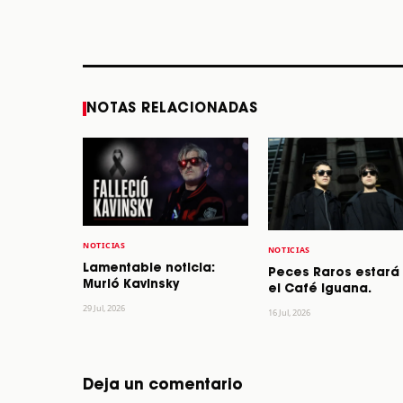
los 64 años
STORY
STORY
NOTAS RELACIONADAS
NOTICIAS
NOTICIAS
Lamentable noticia:
Peces Raros estará
Murió Kavinsky
el Café Iguana.
29 Jul, 2026
16 Jul, 2026
Deja un comentario