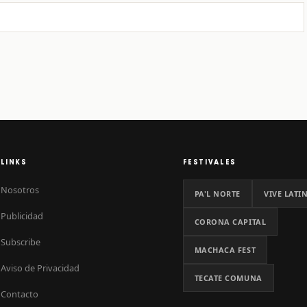
LINKS
FESTIVALES
Nosotros
PA'L NORTE
VIVE LATI
Publicidad
CORONA CAPITAL
Subscribe
MACHACA FEST
Aviso de Privacidad
TECATE COMUNA
Contacto