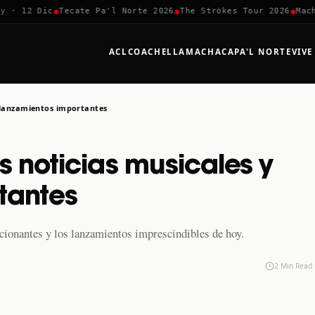
✱
✱
✱
· 12 Dic
Tecate Pa'l Norte 2026
The Strokes Tour 2026
Machac
ACL
COACHELLA
MACHACA
PA'L NORTE
VIVE
y lanzamientos importantes
s noticias musicales y
tantes
ionantes y los lanzamientos imprescindibles de hoy.
2 Min Read