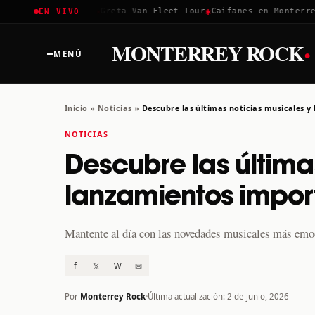
✱
✱
✱
Coachella 2026
Greta Van Fleet Tour
Caifanes en Monterrey 
EN VIVO
·
MONTERREY ROCK
MENÚ
Inicio
»
Noticias
»
Descubre las últimas noticias musicales 
NOTICIAS
Descubre las última
lanzamientos impor
Mantente al día con las novedades musicales más emoc
f
𝕏
W
✉
Por
Monterrey Rock
Última actualización: 2 de junio, 2026