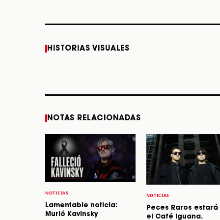
Caifanes regresa a
Fallece Felipe Staiti,
HISTORIAS VISUALES
Monterrey el próximo
guitarrista de Los
12 de diciembre
Enanitos Verdes, a
los 64 años
STORY
STORY
NOTAS RELACIONADAS
NOTICIAS
NOTICIAS
Lamentable noticia:
Peces Raros estará
Murió Kavinsky
el Café Iguana.