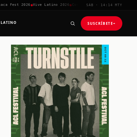
✱
✱
✱
✱
a Fest 2026
Vive Latino 2026
Corona Capital
Coachella 2026
SÁB · 14:14 MTY
 LATINO
SUSCRÍBETE
→