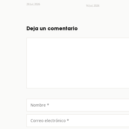
29 Jul, 2026
16 Jul, 2026
Deja un comentario
Comentario
Nombre
Correo
electrónico