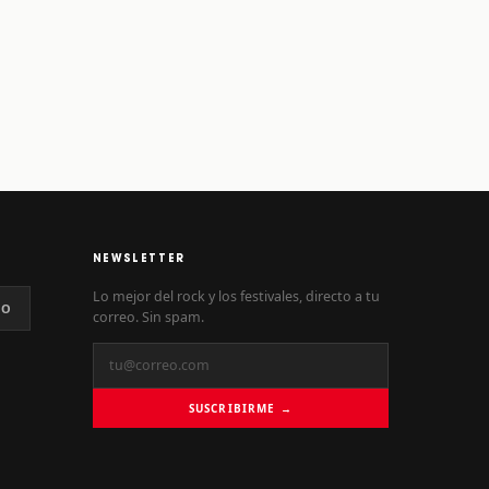
NEWSLETTER
Lo mejor del rock y los festivales, directo a tu
NO
correo. Sin spam.
SUSCRIBIRME →