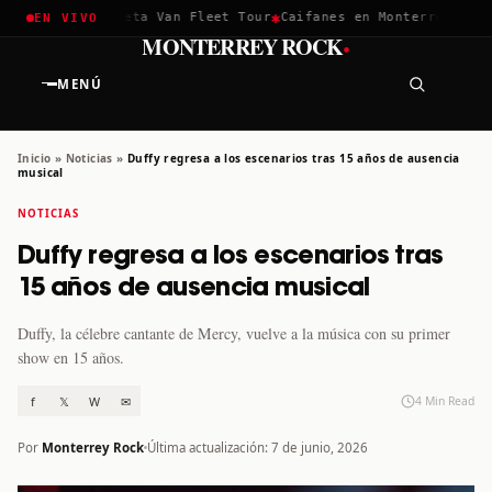
✱
✱
ella 2026
Greta Van Fleet Tour
Caifanes en Monterrey · 12 Di
EN VIVO
·
MONTERREY ROCK
MENÚ
Inicio
»
Noticias
»
Duffy regresa a los escenarios tras 15 años de ausencia
musical
NOTICIAS
Duffy regresa a los escenarios tras
15 años de ausencia musical
Duffy, la célebre cantante de Mercy, vuelve a la música con su primer
show en 15 años.
f
𝕏
W
✉
4 Min Read
Por
Monterrey Rock
Última actualización: 7 de junio, 2026