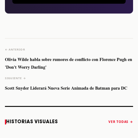
← ANTERIOR
Olivia Wilde habla sobre rumores de conflicto con Florence Pugh en
'Don't Worry Darling'
SIGUIENTE →
Scott Snyder Liderará Nueva Serie Animada de Batman para DC
Caifanes regresa
Fallece Felipe
The Strokes
Karol 
HISTORIAS VISUALES
VER TODAS →
a Monterrey el
Staiti, guitarrista
anuncia “Reality
conqu
próximo 12 de
de Los Enanitos
Awaits The World
Coach
diciembre
Verdes, a los 64
2026”
años