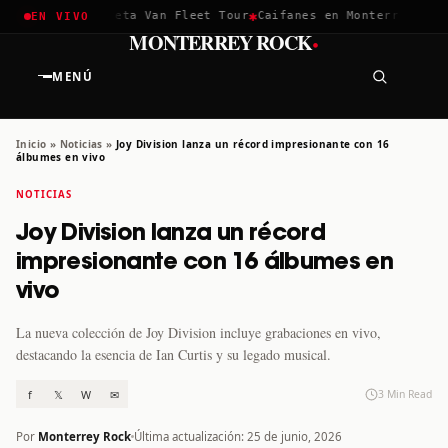
✱
✱
hella 2026
Greta Van Fleet Tour
Caifanes en Monterrey · 12 D
EN VIVO
·
MONTERREY ROCK
MENÚ
Inicio
»
Noticias
»
Joy Division lanza un récord impresionante con 16
álbumes en vivo
NOTICIAS
Joy Division lanza un récord
impresionante con 16 álbumes en
vivo
La nueva colección de Joy Division incluye grabaciones en vivo,
destacando la esencia de Ian Curtis y su legado musical.
f
𝕏
W
✉
3 Min Read
Por
Monterrey Rock
Última actualización: 25 de junio, 2026