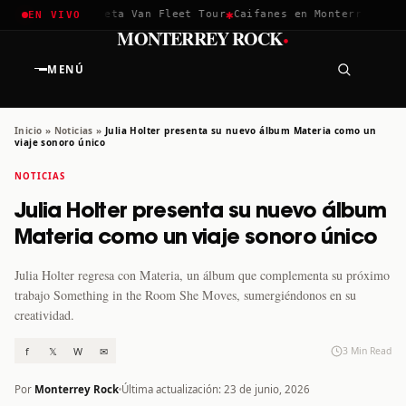
✱
✱
hella 2026
Greta Van Fleet Tour
Caifanes en Monterrey · 12 D
EN VIVO
·
MONTERREY ROCK
MENÚ
Inicio
»
Noticias
»
Julia Holter presenta su nuevo álbum Materia como un
viaje sonoro único
NOTICIAS
Julia Holter presenta su nuevo álbum
Materia como un viaje sonoro único
Julia Holter regresa con Materia, un álbum que complementa su próximo
trabajo Something in the Room She Moves, sumergiéndonos en su
creatividad.
f
𝕏
W
✉
3 Min Read
Por
Monterrey Rock
Última actualización: 23 de junio, 2026