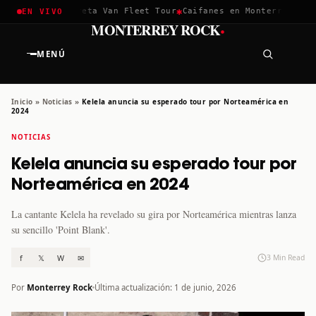
✱
✱
chella 2026
Greta Van Fleet Tour
Caifanes en Monterrey · 12 
EN VIVO
·
MONTERREY ROCK
MENÚ
Inicio
»
Noticias
»
Kelela anuncia su esperado tour por Norteamérica en
2024
NOTICIAS
Kelela anuncia su esperado tour por
Norteamérica en 2024
La cantante Kelela ha revelado su gira por Norteamérica mientras lanza
su sencillo 'Point Blank'.
f
𝕏
W
✉
3 Min Read
Por
Monterrey Rock
Última actualización: 1 de junio, 2026