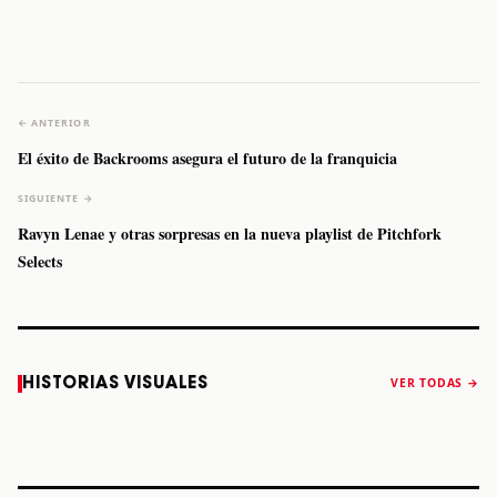
← ANTERIOR
El éxito de Backrooms asegura el futuro de la franquicia
SIGUIENTE →
Ravyn Lenae y otras sorpresas en la nueva playlist de Pitchfork
Selects
Caifanes regresa
Fallece Felipe
The Strokes
Karol 
HISTORIAS VISUALES
VER TODAS →
a Monterrey el
Staiti, guitarrista
anuncia “Reality
conqu
próximo 12 de
de Los Enanitos
Awaits The World
Coach
diciembre
Verdes, a los 64
2026”
años
STORY
STORY
STORY
STOR