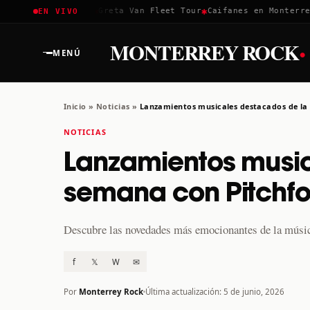
✱
✱
✱
Coachella 2026
Greta Van Fleet Tour
Caifanes en Monterrey 
EN VIVO
·
MONTERREY ROCK
MENÚ
Inicio
»
Noticias
»
Lanzamientos musicales destacados de la
NOTICIAS
Lanzamientos music
semana con Pitchfo
Descubre las novedades más emocionantes de la música
f
𝕏
W
✉
Por
Monterrey Rock
Última actualización: 5 de junio, 2026