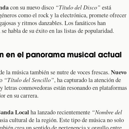
nda
con su nuevo disco
“Título del Disco”
está
géneros como el rock y la electrónica, promete ofrecer
gajosas y ritmos danzables. Los fanáticos han
se habla de su éxito en las listas de popularidad.
 en el panorama musical actual
Nuevo
e la música también se nutre de voces frescas.
lo
“Título del Sencillo”
, ha capturado la atención de
co y letras conmovedoras están resonando en plataformas
r en su carrera.
anda Local
ha lanzado recientemente
“Nombre del
asia cultural de la región. Este tipo de música no solo
mbién crea un sentido de pertenencia y orgullo entre