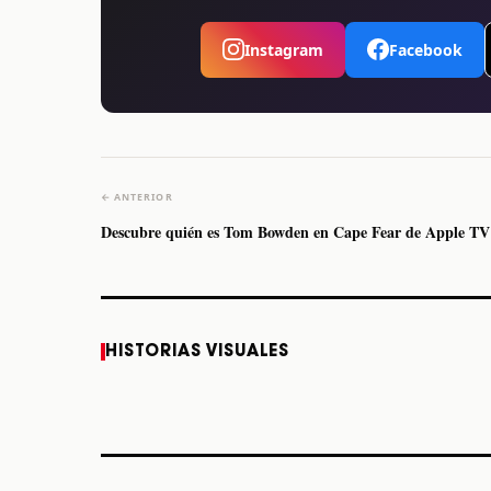
Instagram
Facebook
← ANTERIOR
Descubre quién es Tom Bowden en Cape Fear de Apple TV
Caifanes regresa a
Fallece Felipe Staiti,
HISTORIAS VISUALES
Monterrey el próximo
guitarrista de Los
12 de diciembre
Enanitos Verdes, a
los 64 años
STORY
STORY