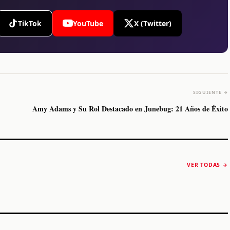
TikTok
YouTube
X (Twitter)
SIGUIENTE →
Amy Adams y Su Rol Destacado en Junebug: 21 Años de Éxito
The Strokes anuncia
Karol G luce y
“Reality Awaits The
conquista Coachella
VER TODAS →
World 2026”
2026
Machaca Fest 2
STORY
STORY
STORY