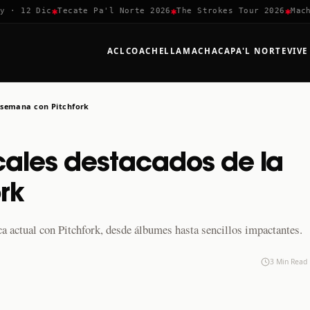
✱
✱
✱
· 12 Dic
Tecate Pa'l Norte 2026
The Strokes Tour 2026
Machac
ACL
COACHELLA
MACHACA
PA'L NORTE
VIVE
 semana con Pitchfork
ales destacados de la
rk
 actual con Pitchfork, desde álbumes hasta sencillos impactantes.
3 Min Read