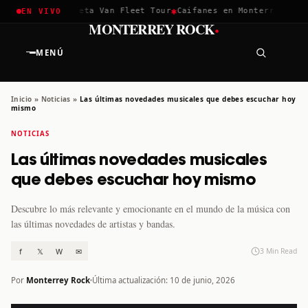
✱
✱
hella 2026
Greta Van Fleet Tour
Caifanes en Monterrey · 12 D
EN VIVO
·
MONTERREY ROCK
MENÚ
Inicio
»
Noticias
»
Las últimas novedades musicales que debes escuchar hoy
mismo
NOTICIAS
Las últimas novedades musicales
que debes escuchar hoy mismo
Descubre lo más relevante y emocionante en el mundo de la música con
las últimas novedades de artistas y bandas.
f
𝕏
W
✉
3 Min Read
Por
Monterrey Rock
Última actualización: 10 de junio, 2026