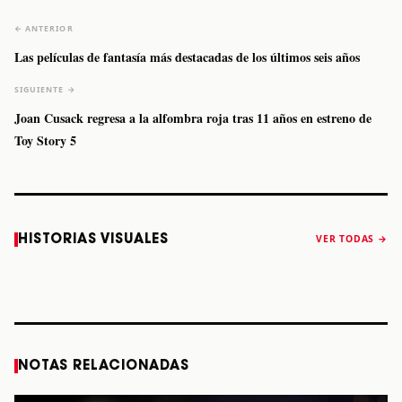
← ANTERIOR
Las películas de fantasía más destacadas de los últimos seis años
SIGUIENTE →
Joan Cusack regresa a la alfombra roja tras 11 años en estreno de
Toy Story 5
Caifanes regresa
Fallece Felipe
The Strokes
Karol 
HISTORIAS VISUALES
VER TODAS →
a Monterrey el
Staiti, guitarrista
anuncia “Reality
conqu
próximo 12 de
de Los Enanitos
Awaits The World
Coach
diciembre
Verdes, a los 64
2026”
años
STORY
STORY
STORY
STOR
NOTAS RELACIONADAS