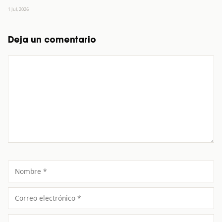
1 Jul, 2026
Deja un comentario
Comentario
Nombre
Correo
electrónico
Sitio