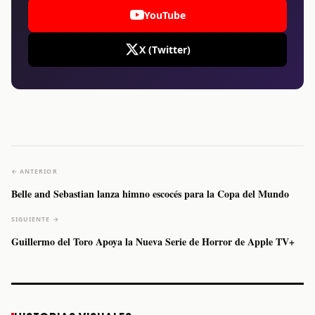
YouTube
X (Twitter)
← ANTERIOR
Belle and Sebastian lanza himno escocés para la Copa del Mundo
SIGUIENTE →
Guillermo del Toro Apoya la Nueva Serie de Horror de Apple TV+
Caifanes regresa
Fallece Felipe
The Strokes
Karol 