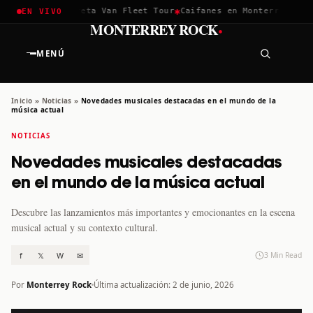
✱
✱
hella 2026
Greta Van Fleet Tour
Caifanes en Monterrey · 12 D
EN VIVO
·
MONTERREY ROCK
MENÚ
Inicio
»
Noticias
»
Novedades musicales destacadas en el mundo de la
música actual
NOTICIAS
Novedades musicales destacadas
en el mundo de la música actual
Descubre las lanzamientos más importantes y emocionantes en la escena
musical actual y su contexto cultural.
f
𝕏
W
✉
3 Min Read
Por
Monterrey Rock
Última actualización: 2 de junio, 2026