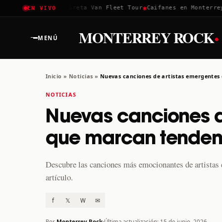
✱
✱
✱
Coachella 2026
Greta Van Fleet Tour
Caifanes en Monterrey ·
EN VIVO
·
MONTERREY ROCK
MENÚ
Inicio
»
Noticias
»
Nuevas canciones de artistas emergentes
NOTICIAS
Nuevas canciones d
que marcan tendenc
Descubre las canciones más emocionantes de artistas 
artículo.
f
𝕏
W
✉
Por
Monterrey Rock
Última actualización: 15 de junio, 2026