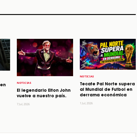
STORY
STORY
STORY
NOTICIAS
NOTICIAS
Tecate Pal Norte supera
 en
al Mundial de Futbol en
El legendario Elton John
derrama económica
vuelve a nuestro país.
1 Jul, 2026
7 Jul, 2026