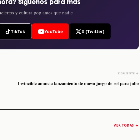
nota? Síguenos para más
ciertos y cultura pop antes que nadie
TikTok
YouTube
X (Twitter)
SIGUIENTE →
Invincible anuncia lanzamiento de nuevo juego de rol para julio
The Strokes anuncia
Karol G luce y
“Reality Awaits The
conquista Coachella
VER TODAS →
World 2026”
2026
Machaca Fest 2