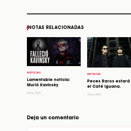
STORY
STORY
NOTAS RELACIONADAS
NOTICIAS
NOTICIAS
Lamentable noticia:
Peces Raros estará
Murió Kavinsky
el Café Iguana.
29 Jul, 2026
16 Jul, 2026
Deja un comentario
Comentario