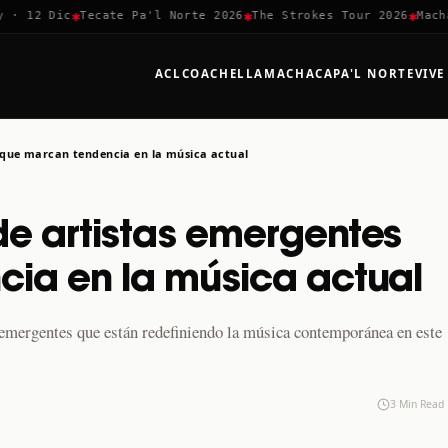
✱
✱
✱
 12 Dic
Tecate Pa'l Norte 2026
The Strokes Tour 2026
Machaca
ACL
COACHELLA
MACHACA
PA'L NORTE
VIVE
 que marcan tendencia en la música actual
e artistas emergentes
ia en la música actual
emergentes que están redefiniendo la música contemporánea en este
3 Min Read