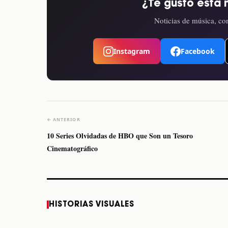
¿Te gustó esta 
Noticias de música, con
Instagram
Facebook
← ANTERIOR
10 Series Olvidadas de HBO que Son un Tesoro
Cinematográfico
Caifanes regresa a
Fallece Felipe Staiti,
HISTORIAS VISUALES
Monterrey el próximo
guitarrista de Los
12 de diciembre
Enanitos Verdes, a
los 64 años