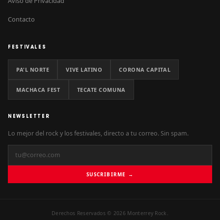
Aviso de Privacidad
Contacto
FESTIVALES
PA'L NORTE
VIVE LATINO
CORONA CAPITAL
MACHACA FEST
TECATE COMUNA
NEWSLETTER
Lo mejor del rock y los festivales, directo a tu correo. Sin spam.
SUSCRIBIRME →
Derechos Reservados © 2026 Monterrey Rock.