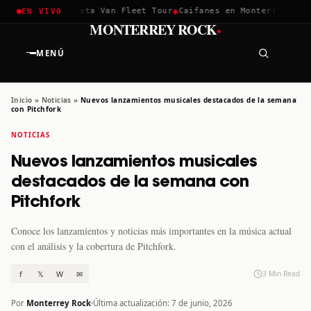
✱
✱
hella 2026
Greta Van Fleet Tour
Caifanes en Monterrey · 12 D
EN VIVO
·
MONTERREY ROCK
MENÚ
Inicio
»
Noticias
»
Nuevos lanzamientos musicales destacados de la semana
con Pitchfork
NOTICIAS
Nuevos lanzamientos musicales
destacados de la semana con
Pitchfork
Conoce los lanzamientos y noticias más importantes en la música actual
con el análisis y la cobertura de Pitchfork.
f
𝕏
W
✉
3 Min Read
Por
Monterrey Rock
Última actualización: 7 de junio, 2026