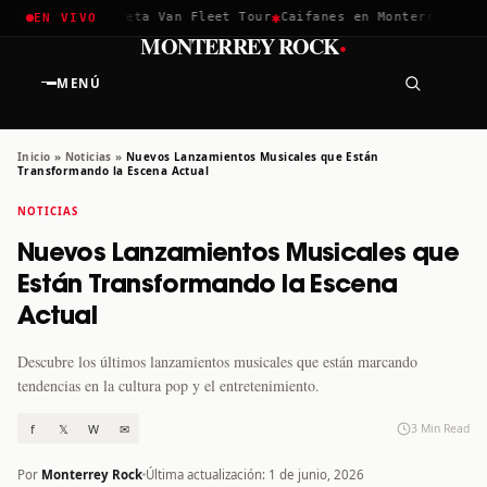
✱
✱
hella 2026
Greta Van Fleet Tour
Caifanes en Monterrey · 12 D
EN VIVO
·
MONTERREY ROCK
MENÚ
Inicio
»
Noticias
»
Nuevos Lanzamientos Musicales que Están
Transformando la Escena Actual
NOTICIAS
Nuevos Lanzamientos Musicales que
Están Transformando la Escena
Actual
Descubre los últimos lanzamientos musicales que están marcando
tendencias en la cultura pop y el entretenimiento.
f
𝕏
W
✉
3 Min Read
Por
Monterrey Rock
Última actualización: 1 de junio, 2026