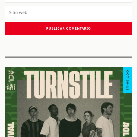
electrónico
Sitio
web