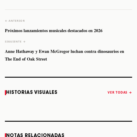
← ANTERIOR
Próximos lanzamientos musicales destacados en 2026
SIGUIENTE →
Anne Hathaway y Ewan McGregor luchan contra dinosaurios en
The End of Oak Street
Caifanes regresa
Fallece Felipe
The Strokes
Karol 
HISTORIAS VISUALES
VER TODAS →
a Monterrey el
Staiti, guitarrista
anuncia “Reality
conqu
próximo 12 de
de Los Enanitos
Awaits The World
Coach
diciembre
Verdes, a los 64
2026”
años
STORY
STORY
STORY
STOR
NOTAS RELACIONADAS