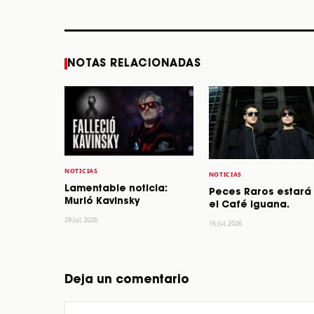
STORY
STORY
NOTAS RELACIONADAS
NOTICIAS
NOTICIAS
Lamentable noticia:
Peces Raros estará
Murió Kavinsky
el Café Iguana.
29 Jul, 2026
16 Jul, 2026
Deja un comentario
Comentario