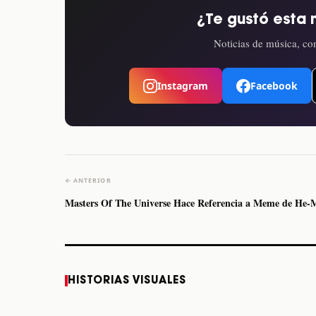
¿Te gustó esta 
Noticias de música, con
Instagram
Facebook
← ANTERIOR
Masters Of The Universe Hace Referencia a Meme de He-
Caifanes regresa a
Fallece Felipe Staiti,
HISTORIAS VISUALES
Monterrey el próximo
guitarrista de Los
12 de diciembre
Enanitos Verdes, a
los 64 años