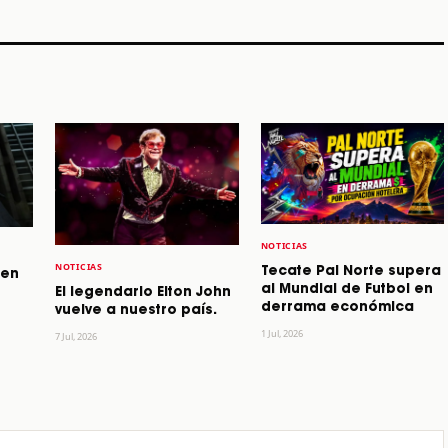
STORY
STORY
STORY
NOTICIAS
NOTICIAS
Tecate Pal Norte supera
 en
al Mundial de Futbol en
El legendario Elton John
derrama económica
vuelve a nuestro país.
1 Jul, 2026
7 Jul, 2026