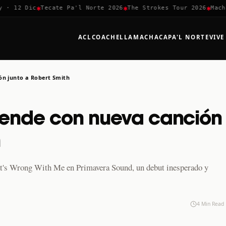
✱
✱
✱
 12 Dic
Tecate Pa'l Norte 2026
The Strokes Tour 2026
Machaca
ACL
COACHELLA
MACHACA
PA'L NORTE
VIVE
ón junto a Robert Smith
prende con nueva canción
h
at's Wrong With Me en Primavera Sound, un debut inesperado y
4 Min Read