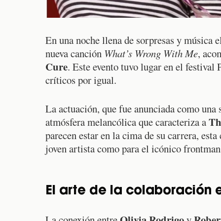
En una noche llena de sorpresas y música e
nueva canción
What’s Wrong With Me
, aco
Cure
. Este evento tuvo lugar en el festiva
críticos por igual.
La actuación, que fue anunciada como una s
Th
atmósfera melancólica que caracteriza a
parecen estar en la cima de su carrera, esta
joven artista como para el icónico frontman
El arte de la colaboración 
Olivia Rodrigo
Rober
La conexión entre
y