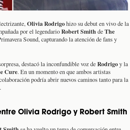
Olivia Rodrigo
lectrizante,
hizo su debut en vivo de la
Robert Smith
The
mpañada por el legendario
de
l Primavera Sound, capturando la atención de fans y
Rodrigo
orpresa, destacó la inconfundible voz de
y la
e Cure
. En un momento en que ambos artistas
 colaboración podría abrir nuevos caminos tanto para la
.
entre Olivia Rodrigo y Robert Smith
t Smith
se ha vuelto un tema de conversación entre