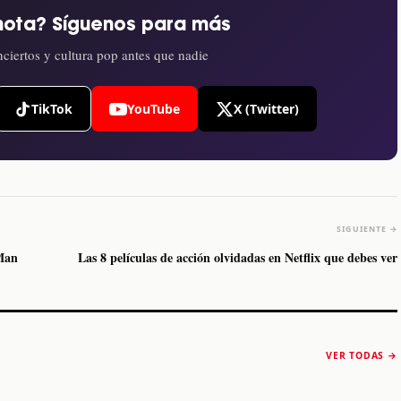
nota? Síguenos para más
ciertos y cultura pop antes que nadie
TikTok
YouTube
X (Twitter)
SIGUIENTE →
Man
Las 8 películas de acción olvidadas en Netflix que debes ver
The Strokes anuncia
Karol G luce y
“Reality Awaits The
conquista Coachella
VER TODAS →
World 2026”
2026
Machaca Fest 2