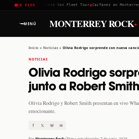
✱
✱
✱
Coachella 2026
Greta Van Fleet Tour
Caifanes en Monterrey ·
EN VIVO
·
MONTERREY ROCK
MENÚ
Inicio
»
Noticias
»
Olivia Rodrigo sorprende con nueva canci
NOTICIAS
Olivia Rodrigo sor
junto a Robert Smit
Olivia Rodrigo y Robert Smith presentan en vivo Wh
emocionante.
f
𝕏
W
✉
Por
Monterrey Rock
Última actualización: 7 de junio, 2026