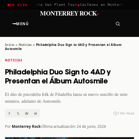
✱
✱
hella 2026
Greta Van Fleet Tour
Caifanes en Monterrey · 12 D
EN VIVO
·
MONTERREY ROCK
MENÚ
Inicio
»
Noticias
»
Philadelphia Duo Sign to 4AD y Presentan el Álbum
Autosmile
NOTICIAS
Philadelphia Duo Sign to 4AD y
Presentan el Álbum Autosmile
El dúo de psicodelia folk de Filadelfia lanza su nuevo sencillo de siete
minutos, adelanto de Autosmile.
f
𝕏
W
✉
3 Min Read
Por
Monterrey Rock
Última actualización: 24 de junio, 2026