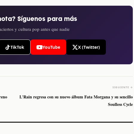
nota? Síguenos para más
ciertos y cultura pop antes que nadie
TikTok
YouTube
X (Twitter)
SIGUIENTE →
reno
L'Rain regresa con su nuevo álbum Fata Morgana y su sencillo
Soulless Cycle
The Strokes anuncia
Karol G luce y