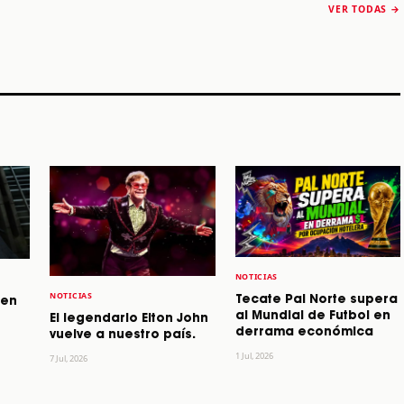
“Reality Awaits The
conquista Coachella
VER TODAS →
World 2026”
2026
Machaca Fest 2
STORY
STORY
STORY
NOTICIAS
NOTICIAS
Tecate Pal Norte supera
 en
al Mundial de Futbol en
El legendario Elton John
derrama económica
vuelve a nuestro país.
1 Jul, 2026
7 Jul, 2026