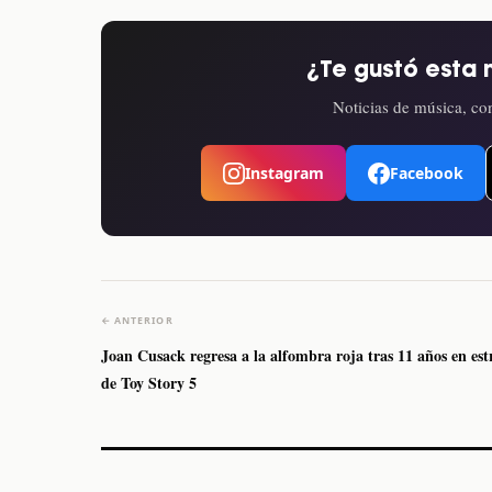
¿Te gustó esta 
Noticias de música, con
Instagram
Facebook
← ANTERIOR
Joan Cusack regresa a la alfombra roja tras 11 años en est
de Toy Story 5
Caifanes regresa a
Fallece Felipe Staiti,