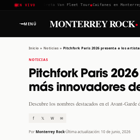
✱
✱
✱
Coachella 2026
Greta Van Fleet Tour
Caifanes en Monterrey ·
EN VIVO
·
MONTERREY ROCK
MENÚ
Inicio
»
Noticias
»
Pitchfork Paris 2026 presenta a los artis
NOTICIAS
Pitchfork Paris 2026
más innovadores d
Descubre los nombres destacados en el Avant-Garde de
f
𝕏
W
✉
Por
Monterrey Rock
Última actualización: 10 de junio, 2026