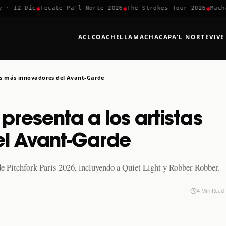
✱
✱
✱
 12 Dic
Tecate Pa'l Norte 2026
The Strokes Tour 2026
Machaca
ACL
COACHELLA
MACHACA
PA'L NORTE
VIVE
tas más innovadores del Avant-Garde
 presenta a los artistas
el Avant-Garde
 Pitchfork Paris 2026, incluyendo a Quiet Light y Robber Robber.
4 Min Read