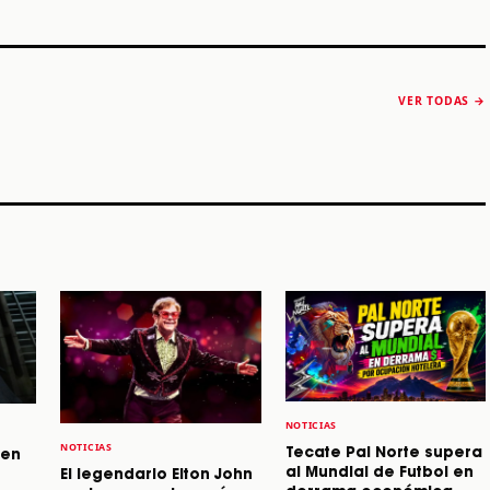
The Strokes anuncia
Karol G luce y
“Reality Awaits The
conquista Coachella
VER TODAS →
World 2026”
2026
Machaca Fest 2
STORY
STORY
STORY
NOTICIAS
NOTICIAS
Tecate Pal Norte supera
 en
al Mundial de Futbol en
El legendario Elton John