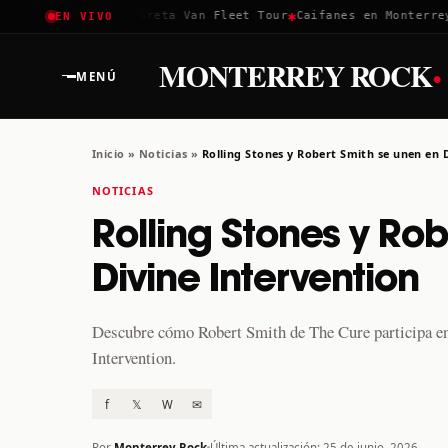
✱
✱
Coachella 2026
Greta Van Fleet Tour
Caifanes en Monterrey · 
EN VIVO
·
MONTERREY ROCK
MENÚ
Inicio
»
Noticias
»
Rolling Stones y Robert Smith se unen en 
NOTICIAS
Rolling Stones y Ro
Divine Intervention
Descubre cómo Robert Smith de The Cure participa en
Intervention.
f
𝕏
W
✉
Por
Monterrey Rock
Última actualización: 25 de junio, 2026