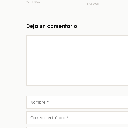
29 Jul, 2026
16 Jul, 2026
Deja un comentario
Comentario
Nombre
Correo
electrónico