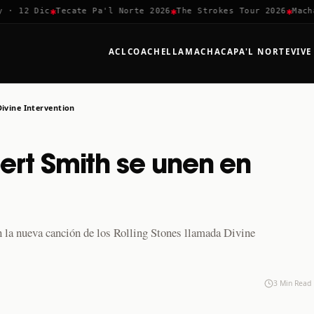
✱
✱
✱
12 Dic
Tecate Pa'l Norte 2026
The Strokes Tour 2026
Machaca
ACL
COACHELLA
MACHACA
PA'L NORTE
VIVE
Divine Intervention
bert Smith se unen en
 la nueva canción de los Rolling Stones llamada Divine
3 Min Read