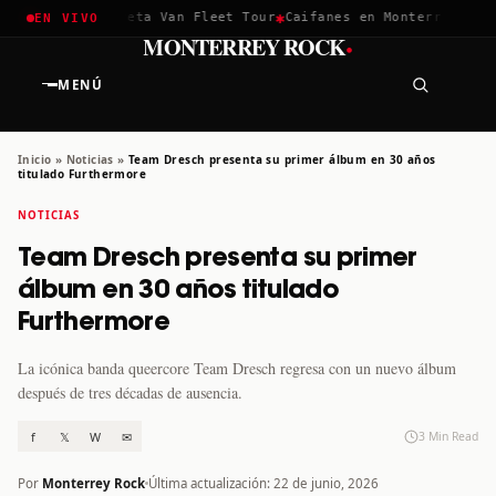
✱
✱
hella 2026
Greta Van Fleet Tour
Caifanes en Monterrey · 12 D
EN VIVO
·
MONTERREY ROCK
MENÚ
Inicio
»
Noticias
»
Team Dresch presenta su primer álbum en 30 años
titulado Furthermore
NOTICIAS
Team Dresch presenta su primer
álbum en 30 años titulado
Furthermore
La icónica banda queercore Team Dresch regresa con un nuevo álbum
después de tres décadas de ausencia.
f
𝕏
W
✉
3 Min Read
Por
Monterrey Rock
Última actualización: 22 de junio, 2026