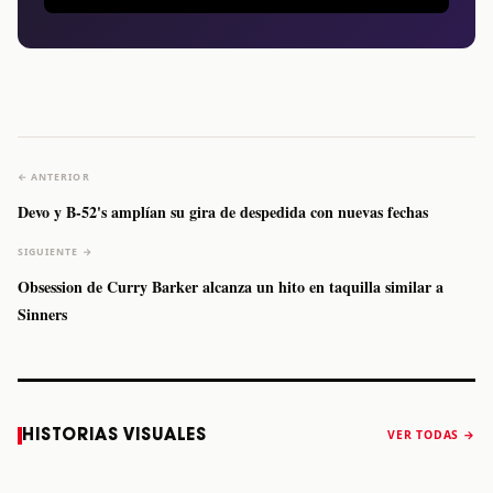
← ANTERIOR
Devo y B-52's amplían su gira de despedida con nuevas fechas
SIGUIENTE →
Obsession de Curry Barker alcanza un hito en taquilla similar a
Sinners
Caifanes regresa
Fallece Felipe
The Strokes
Karol 
HISTORIAS VISUALES
VER TODAS →
a Monterrey el
Staiti, guitarrista
anuncia “Reality
conqu
próximo 12 de
de Los Enanitos
Awaits The World
Coach
diciembre
Verdes, a los 64
2026”
años