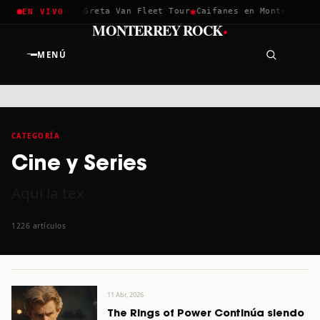
✱
✱
Coachella 2026
Greta Van Fleet Tour
Caifanes en Monterrey · 
EN VIVO
·
MONTERREY ROCK
MENÚ
CATEGORÍA
Cine y Series
Aqui la tex
1226 artículos
11 Abr, 2026
The Rings of Power Continúa siendo