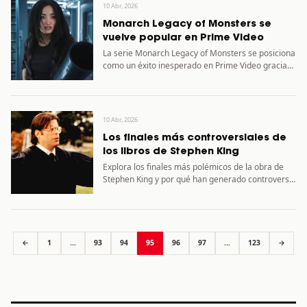
10 Abr, 2026
Monarch Legacy of Monsters se
vuelve popular en Prime Video
La serie Monarch Legacy of Monsters se posiciona
como un éxito inesperado en Prime Video gracias
a Apple…
10 Abr, 2026
Los finales más controversiales de
los libros de Stephen King
Explora los finales más polémicos de la obra de
Stephen King y por qué han generado controversia
entre…
←
1
…
93
94
95
96
97
…
123
→