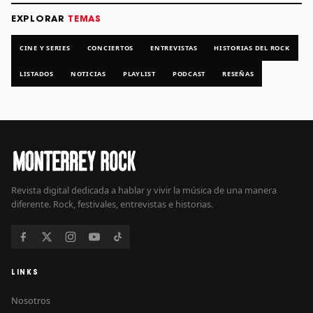
EXPLORAR
TEMAS
CINE Y SERIES
CONCIERTOS
ENTREVISTAS
HISTORIAS DEL ROCK
LISTADOS
NOTICIAS
PLAYLIST
PODCAST
RESEÑAS
Revista digital dedicada a hablar y vivir la música de una manera
diferente. Rock, festivales, entrevistas e historias.
LINKS
Nosotros