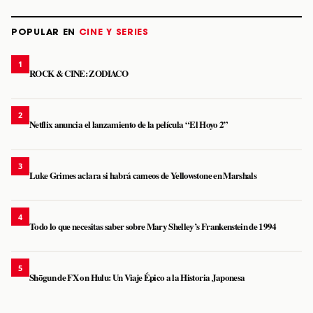
POPULAR EN
CINE Y SERIES
1
ROCK & CINE: ZODIACO
2
Netflix anuncia el lanzamiento de la película “El Hoyo 2”
3
Luke Grimes aclara si habrá cameos de Yellowstone en Marshals
4
Todo lo que necesitas saber sobre Mary Shelley’s Frankenstein de 1994
5
Shōgun de FX on Hulu: Un Viaje Épico a la Historia Japonesa