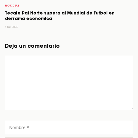
NOTICIAS
Tecate Pal Norte supera al Mundial de Futbol en
derrama económica
1 Jul, 2026
Deja un comentario
Comentario
Nombre