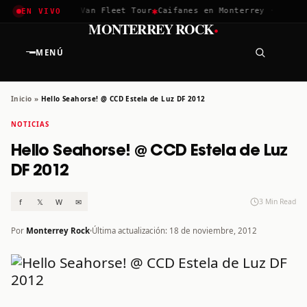
✱
✱
✱
 2026
Greta Van Fleet Tour
Caifanes en Monterrey · 12 Dic
T
EN VIVO
·
MONTERREY ROCK
MENÚ
Inicio
»
Hello Seahorse! @ CCD Estela de Luz DF 2012
NOTICIAS
Hello Seahorse! @ CCD Estela de Luz
DF 2012
f
𝕏
W
✉
3 Min Read
Por
Monterrey Rock
Última actualización: 18 de noviembre, 2012