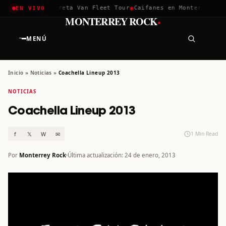
✱
✱
achella 2026
Greta Van Fleet Tour
Caifanes en Monterrey · 12
EN VIVO
·
MONTERREY ROCK
MENÚ
Inicio
»
Noticias
»
Coachella Lineup 2013
NOTICIAS
Coachella Lineup 2013
f
𝕏
W
✉
1 Min Read
Por
Monterrey Rock
Última actualización: 24 de enero, 2013