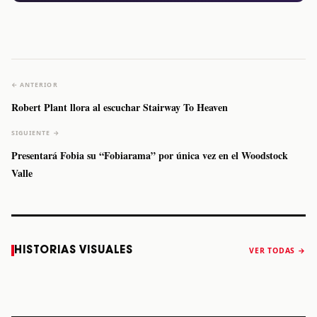
← ANTERIOR
Robert Plant llora al escuchar Stairway To Heaven
SIGUIENTE →
Presentará Fobia su “Fobiarama” por única vez en el Woodstock
Valle
Caifanes regresa
Fallece Felipe
The Strokes
Karol 
HISTORIAS VISUALES
VER TODAS →
a Monterrey el
Staiti, guitarrista
anuncia “Reality
conqu
próximo 12 de
de Los Enanitos
Awaits The World
Coach
diciembre
Verdes, a los 64
2026”
años
STORY
STORY
STORY
STOR