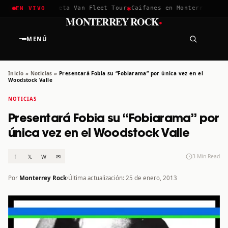
✱
✱
hella 2026
Greta Van Fleet Tour
Caifanes en Monterrey · 12 D
EN VIVO
·
MONTERREY ROCK
MENÚ
Inicio
»
Noticias
»
Presentará Fobia su “Fobiarama” por única vez en el
Woodstock Valle
NOTICIAS
Presentará Fobia su “Fobiarama” por
única vez en el Woodstock Valle
f
𝕏
W
✉
3 Min Read
Por
Monterrey Rock
Última actualización: 25 de enero, 2013