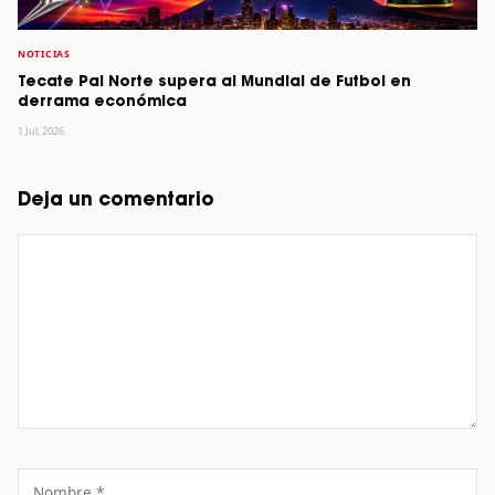
NOTICIAS
Tecate Pal Norte supera al Mundial de Futbol en
derrama económica
1 Jul, 2026
Deja un comentario
Comentario
Nombre