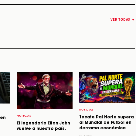
The Strokes anuncia
Karol G luce y
“Reality Awaits The
conquista Coachella
VER TODAS →
World 2026”
2026
Machaca Fest 2
STORY
STORY
STORY
NOTICIAS
NOTICIAS
Tecate Pal Norte supera
 en
al Mundial de Futbol en
El legendario Elton John
derrama económica
vuelve a nuestro país.