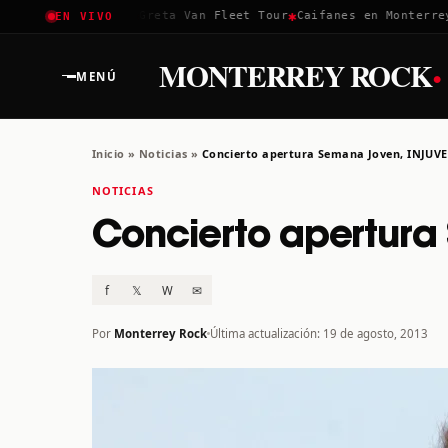
✱
✱
✱
Coachella 2026
Greta Van Fleet Tour
Caifanes en Monterrey ·
EN VIVO
·
MONTERREY ROCK
MENÚ
Inicio
»
Noticias
»
Concierto apertura Semana Joven, INJUVE
NOTICIAS
Concierto apertura
f
𝕏
W
✉
Por
Monterrey Rock
Última actualización: 19 de agosto, 2013