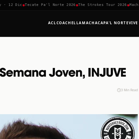
✱
✱
✱
 12 Dic
Tecate Pa'l Norte 2026
The Strokes Tour 2026
Machaca
ACL
COACHELLA
MACHACA
PA'L NORTE
VIVE
 Semana Joven, INJUVE
3 Min Read