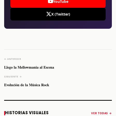
YouTube
X (Twitter)
← ANTERIOR
Llego la Mellowmania al Escena
SIGUIENTE →
Evolución de la Música Rock
Caifanes regresa
Fallece Felipe
The Strokes
Karol 
HISTORIAS VISUALES
VER TODAS →
a Monterrey el
Staiti, guitarrista
anuncia “Reality
conqu