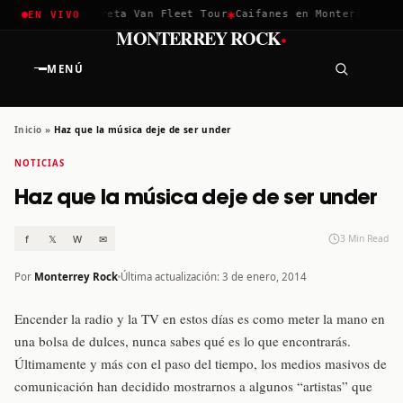
✱
✱
chella 2026
Greta Van Fleet Tour
Caifanes en Monterrey · 12 
EN VIVO
·
MONTERREY ROCK
MENÚ
Inicio
»
Haz que la música deje de ser under
NOTICIAS
Haz que la música deje de ser under
f
𝕏
W
✉
3 Min Read
Por
Monterrey Rock
Última actualización: 3 de enero, 2014
Encender la radio y la TV en estos días es como meter la mano en
una bolsa de dulces, nunca sabes qué es lo que encontrarás.
Últimamente y más con el paso del tiempo, los medios masivos de
comunicación han decidido mostrarnos a algunos “artistas” que