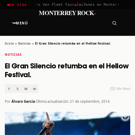
✱
✱
ella 2026
Greta Van Fleet Tour
Caifanes en Monterrey · 12 Di
EN VIVO
·
MONTERREY ROCK
MENÚ
Inicio
»
Noticias
»
El Gran Silencio retumba en el Hellow Festival.
NOTICIAS
El Gran Silencio retumba en el Hellow
Festival.
f
𝕏
W
✉
2 Min Read
Por
Álvaro García
Última actualización: 21 de septiembre, 2014