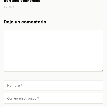
derrama económica
1 Jul, 2026
Deja un comentario
Comentario
Nombre
Correo
electrónico