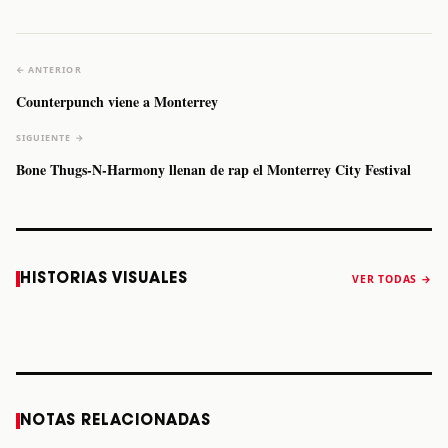
← ANTERIOR
Counterpunch viene a Monterrey
SIGUIENTE →
Bone Thugs-N-Harmony llenan de rap el Monterrey City Festival
Caifanes regresa
Fallece Felipe
The Strokes
Karol 
HISTORIAS VISUALES
VER TODAS →
a Monterrey el
Staiti, guitarrista
anuncia “Reality
conqu
próximo 12 de
de Los Enanitos
Awaits The World
Coach
diciembre
Verdes, a los 64
2026”
años
STORY
STORY
STORY
STOR
NOTAS RELACIONADAS