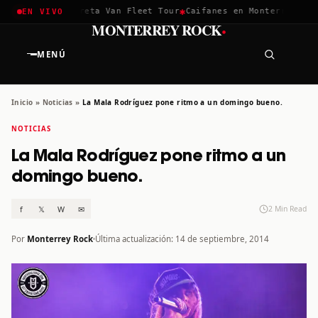
✱
✱
chella 2026
Greta Van Fleet Tour
Caifanes en Monterrey · 12 
EN VIVO
·
MONTERREY ROCK
MENÚ
Inicio
»
Noticias
»
La Mala Rodríguez pone ritmo a un domingo bueno.
NOTICIAS
La Mala Rodríguez pone ritmo a un
domingo bueno.
f
𝕏
W
✉
2 Min Read
Por
Monterrey Rock
Última actualización: 14 de septiembre, 2014