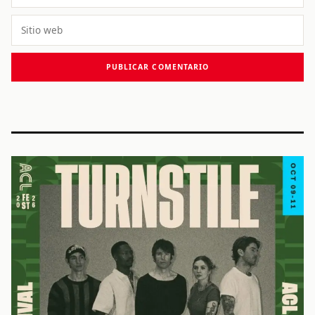
electrónico
Sitio
web