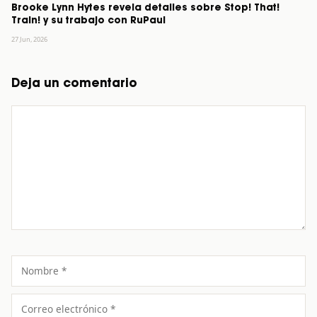
Brooke Lynn Hytes revela detalles sobre Stop! That!
Train! y su trabajo con RuPaul
27 Jun, 2026
Deja un comentario
Comentario
Nombre
Correo