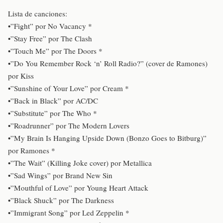
Lista de canciones:
•”Fight” por No Vacancy *
•”Stay Free” por The Clash
•”Touch Me” por The Doors *
•”Do You Remember Rock ‘n’ Roll Radio?” (cover de Ramones)
por Kiss
•”Sunshine of Your Love” por Cream *
•”Back in Black” por AC/DC
•”Substitute” por The Who *
•”Roadrunner” por The Modern Lovers
•”My Brain Is Hanging Upside Down (Bonzo Goes to Bitburg)”
por Ramones *
•”The Wait” (Killing Joke cover) por Metallica
•”Sad Wings” por Brand New Sin
•”Mouthful of Love” por Young Heart Attack
•”Black Shuck” por The Darkness
•”Immigrant Song” por Led Zeppelin *