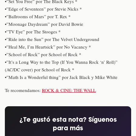
•”Set You Free” por The Black Keys *
•”Edge of Seventeen” por Stevie Nicks *
•”Ballrooms of Mars” por T. Rex *
•”Moonage Daydream” por David Bowie
•”TV Eye” por The Stooges *
•”Ride into the Sun” por The Velvet Underground
•”Heal Me, I’m Heartsick” por No Vacancy *
•”School of Rock” por School of Rock *
•”It’s a Long Way to the Top (If You Wanna Rock ‘n’ Roll)”
(AC/DC cover) por School of Rock *
•”Math Is a Wonderful thing” por Jack Black y Mike White
Te recomendamos:
ROCK & CINE: THE WALL
¿Te gustó esta nota? Síguenos
para más