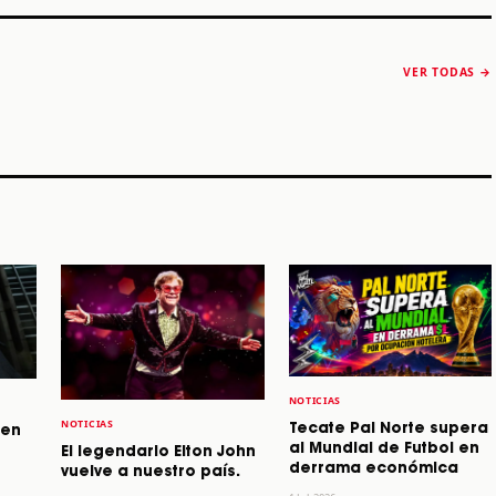
The Strokes anuncia
Karol G luce y
“Reality Awaits The
conquista Coachella
VER TODAS →
World 2026”
2026
Machaca Fest 2
STORY
STORY
STORY
NOTICIAS
NOTICIAS
Tecate Pal Norte supera
 en
al Mundial de Futbol en
El legendario Elton John
derrama económica
vuelve a nuestro país.