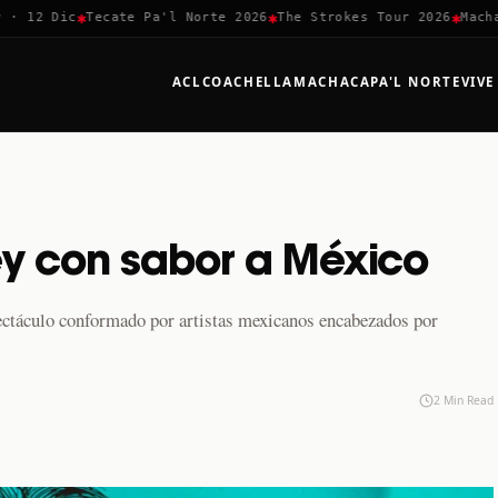
✱
✱
✱
12 Dic
Tecate Pa'l Norte 2026
The Strokes Tour 2026
Machaca 
ACL
COACHELLA
MACHACA
PA'L NORTE
VIVE
ey con sabor a México
ectáculo conformado por artistas mexicanos encabezados por
2 Min Read