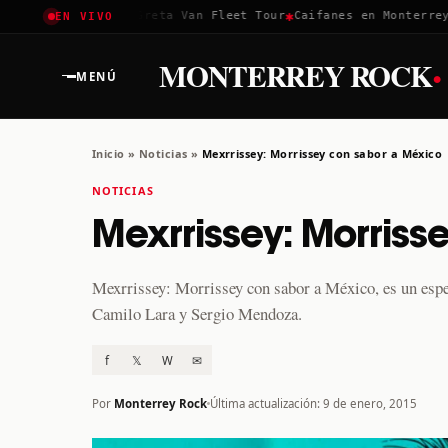
✱
✱
Coachella 2026
Greta Van Fleet Tour
Caifanes en Monterrey · 
EN VIVO
·
MONTERREY ROCK
MENÚ
Inicio
»
Noticias
»
Mexrrissey: Morrissey con sabor a México
NOTICIAS
Mexrrissey: Morriss
Mexrrissey: Morrissey con sabor a México, es un esp
Camilo Lara y Sergio Mendoza.
f
𝕏
W
✉
Por
Monterrey Rock
Última actualización: 9 de enero, 2015