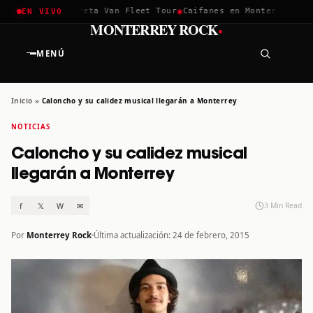
✱
✱
chella 2026
Greta Van Fleet Tour
Caifanes en Monterrey · 12 
EN VIVO
·
MONTERREY ROCK
MENÚ
Inicio
»
Caloncho y su calidez musical llegarán a Monterrey
NOTICIAS
Caloncho y su calidez musical
llegarán a Monterrey
f
𝕏
W
✉
3 Min Read
Por
Monterrey Rock
Última actualización: 24 de febrero, 2015