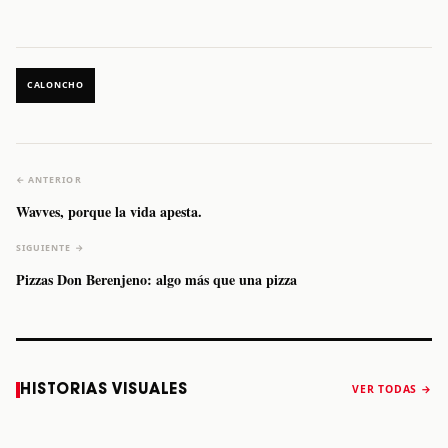
CALONCHO
← ANTERIOR
Wavves, porque la vida apesta.
SIGUIENTE →
Pizzas Don Berenjeno: algo más que una pizza
Caifanes regresa
Fallece Felipe
The Strokes
Karol 
HISTORIAS VISUALES
VER TODAS →
a Monterrey el
Staiti, guitarrista
anuncia “Reality
conqu
próximo 12 de
de Los Enanitos
Awaits The World
Coach
diciembre
Verdes, a los 64
2026”
años