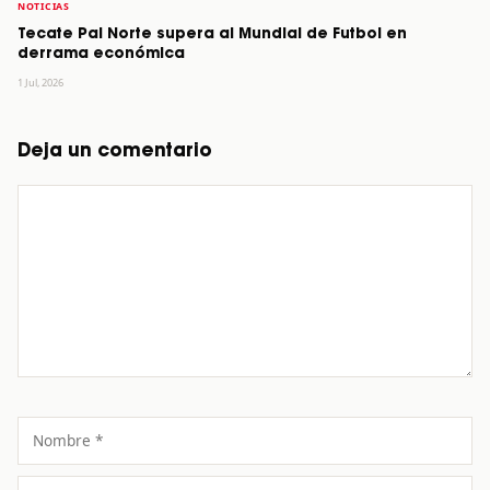
NOTICIAS
Tecate Pal Norte supera al Mundial de Futbol en
derrama económica
1 Jul, 2026
Deja un comentario
Comentario
Nombre
Correo