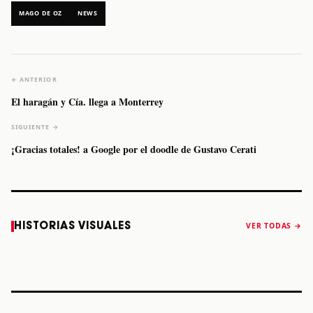
MAGO DE OZ
NEWS
← ANTERIOR
El haragán y Cía. llega a Monterrey
SIGUIENTE →
¡Gracias totales! a Google por el doodle de Gustavo Cerati
Caifanes regresa
Fallece Felipe
The Strokes
Karol 
HISTORIAS VISUALES
VER TODAS →
a Monterrey el
Staiti, guitarrista
anuncia “Reality
conqu
próximo 12 de
de Los Enanitos
Awaits The World
Coach
diciembre
Verdes, a los 64
2026”
años
STORY
STORY
STORY
STOR