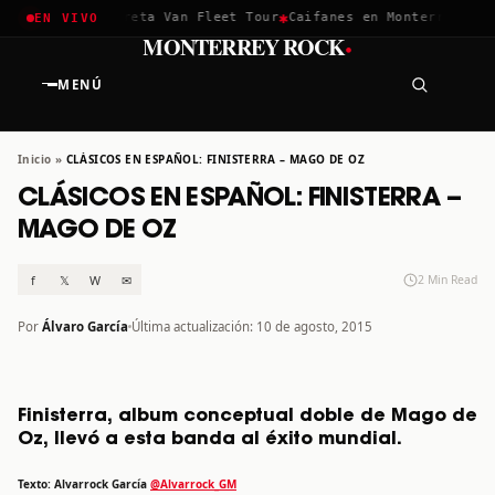
✱
✱
chella 2026
Greta Van Fleet Tour
Caifanes en Monterrey · 12 
EN VIVO
·
MONTERREY ROCK
MENÚ
Inicio
»
CLÁSICOS EN ESPAÑOL: FINISTERRA – MAGO DE OZ
CLÁSICOS EN ESPAÑOL: FINISTERRA –
MAGO DE OZ
f
𝕏
W
✉
2 Min Read
Por
Álvaro García
Última actualización: 10 de agosto, 2015
Finisterra, album conceptual doble de Mago de
Oz, llevó a esta banda al éxito mundial.
Texto: Alvarrock García
@Alvarrock_GM