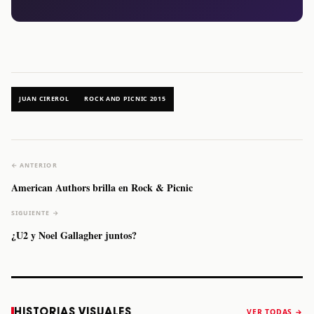
JUAN CIREROL
ROCK AND PICNIC 2015
← ANTERIOR
American Authors brilla en Rock & Picnic
SIGUIENTE →
¿U2 y Noel Gallagher juntos?
Caifanes regresa
Fallece Felipe
The Strokes
Karol 
HISTORIAS VISUALES
VER TODAS →