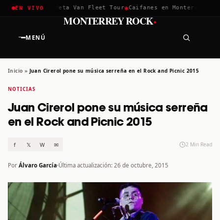
✱
✱
chella 2026
Greta Van Fleet Tour
Caifanes en Monterrey · 12 
EN VIVO
·
MONTERREY ROCK
MENÚ
Inicio
»
Juan Cirerol pone su música serreña en el Rock and Picnic 2015
NOTICIAS
Juan Cirerol pone su música serreña
en el Rock and Picnic 2015
f
𝕏
W
✉
2 Min Read
Por
Álvaro García
Última actualización: 26 de octubre, 2015