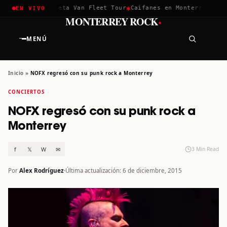
✱
✱
hella 2026
Greta Van Fleet Tour
Caifanes en Monterrey · 12 D
EN VIVO
·
MONTERREY ROCK
MENÚ
Inicio
»
NOFX regresó con su punk rock a Monterrey
CONCIERTOS
NOFX regresó con su punk rock a
Monterrey
f
𝕏
W
✉
3 Min Read
Por
Alex Rodríguez
Última actualización: 6 de diciembre, 2015