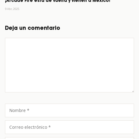
¡Arcade Fire está de vuelta y vienen a México!
9 Abr, 2025
Deja un comentario
Comentario
Nombre
Correo
electrónico