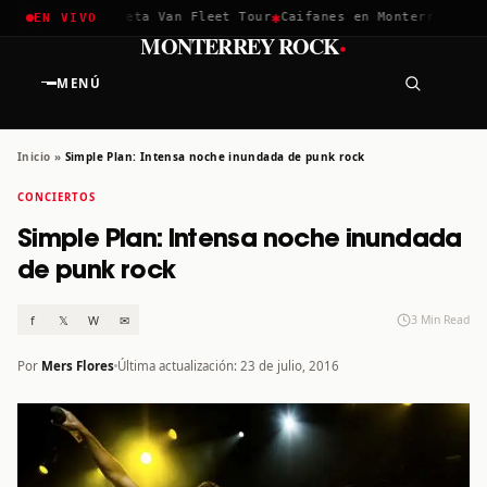
✱
✱
hella 2026
Greta Van Fleet Tour
Caifanes en Monterrey · 12 D
EN VIVO
·
MONTERREY ROCK
MENÚ
Inicio
»
Simple Plan: Intensa noche inundada de punk rock
CONCIERTOS
Simple Plan: Intensa noche inundada
de punk rock
f
𝕏
W
✉
3 Min Read
Por
Mers Flores
Última actualización: 23 de julio, 2016