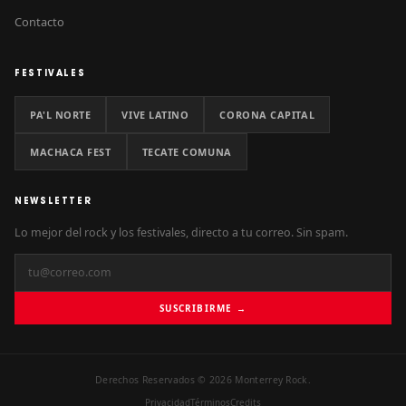
Contacto
FESTIVALES
PA'L NORTE
VIVE LATINO
CORONA CAPITAL
MACHACA FEST
TECATE COMUNA
NEWSLETTER
Lo mejor del rock y los festivales, directo a tu correo. Sin spam.
SUSCRIBIRME →
Derechos Reservados © 2026 Monterrey Rock.
Privacidad
Términos
Credits